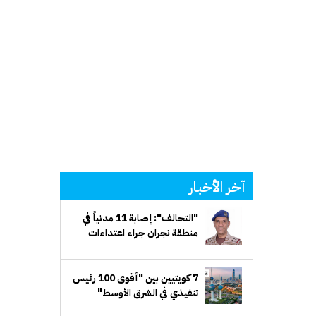
آخر الأخبار
"التحالف": إصابة 11 مدنياً في
منطقة نجران جراء اعتداءات
إرهابية حوثية
7 كويتيين بين "أقوى 100 رئيس
تنفيذي في الشرق الأوسط"