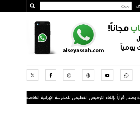
يف
در قراراً بإلغاء الترخيص التعليمي للمدرسة الإيرانية الخاصة وإغلاقها
.
"الداخلية": ضبط 