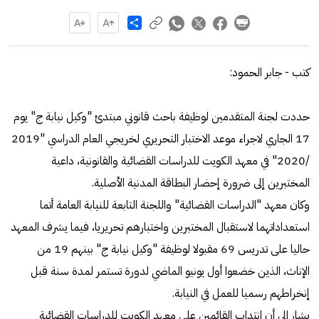
Share
كتب - جابر الحمود:
حددت لجنة المتقدمين لوظيفة باحث قانوني مبتدئ "وكيل نيابة ج" يوم
17 الجاري لاجراء موعد الاختبار التحريري لخريجي العام الدراسي "2019
/‏2020" في معهد الكويت للدراسات القضائية والقانونية، داعية
المختبرين إلى ضرورة إحضار البطاقة المدنية الأصلية.
وكان معهد "الدراسات القضائية" واللجنة التابعة للنيابة العامة أتما
استعداداتهما لاستقبال المختبرين واختبارهم تحريريا، فيما يشرف المعهد
حاليا على تدريس 69 مقبولا لوظيفة "وكيل نيابة ج" بينهم 19 من
الإناث، الذين خضعوا أول يونيو الماضي لدورة تستمر لمدة سنة قبل
إنخراطهم رسميا للعمل في النيابة.
يشار الى أن انتداب القائمين على معهد الكويت للدراسات القضائية