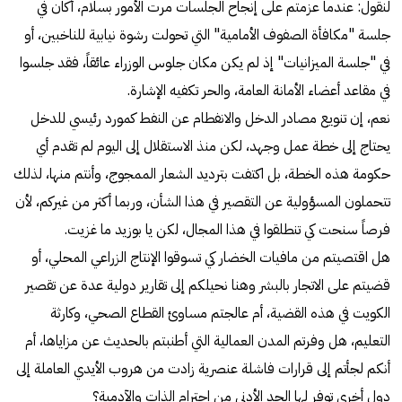
لنقول: عندما عزمتم على إنجاح الجلسات مرت الأمور بسلام، أكان في
جلسة "مكافأة الصفوف الأمامية" التي تحولت رشوة نيابية للناخبين، أو
في "جلسة الميزانيات" إذ لم يكن مكان جلوس الوزراء عائقاً، فقد جلسوا
في مقاعد أعضاء الأمانة العامة، والحر تكفيه الإشارة.
نعم، إن تنويع مصادر الدخل والانفطام عن النفط كمورد رئيسي للدخل
يحتاج إلى خطة عمل وجهد، لكن منذ الاستقلال إلى اليوم لم تقدم أي
حكومة هذه الخطة، بل اكتفت بترديد الشعار الممجوج، وأنتم منها، لذلك
تتحملون المسؤولية عن التقصير في هذا الشأن، وربما أكثر من غيركم، لأن
فرصاً سنحت كي تنطلقوا في هذا المجال، لكن يا بوزيد ما غزيت.
هل اقتصيتم من مافيات الخضار كي تسوقوا الإنتاج الزراعي المحلي، أو
قضيتم على الاتجار بالبشر وهنا نحيلكم إلى تقارير دولية عدة عن تقصير
الكويت في هذه القضية، أم عالجتم مساوئ القطاع الصحي، وكارثة
التعليم، هل وفرتم المدن العمالية التي أطنبتم بالحديث عن مزاياها، أم
أنكم لجأتم إلى قرارات فاشلة عنصرية زادت من هروب الأيدي العاملة إلى
دول أخرى توفر لها الحد الأدنى من احترام الذات والآدمية؟