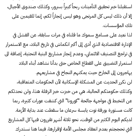
استقبلنا خبر تحقيق التأمينات ربحاً كبيراً بسرور، وكذلك صندوق الأجيال،
إلا أن ذلك ليس كل المرتجى وهو ليس إنجازاً لكم، إنما للقيمين على
تلك المؤسسات.
لذا نعيد على مسامع سموك ما قلناه في مرات سابقة، عن الفشل في
الإدارة الاقتصادية الذي أدى إلى أكبر انكماش في تاريخ البلاد، مع الاستمرار
في تراجع التصنيف الائتماني، وعدم إنجاز مشاريع البنية التحتية، إضافة الى
استمرار التضييق على القطاع الخاص حتى بدأنا نشاهد أبناء البلاد
يهاجرون إلى الخارج حيث يمكنهم النجاح في مشاريعهم.
لن نكرر الحديث عن المشكلة الإسكانية لأن الحكومات المتعاقبة،
وكذلك حكومتكم الحالية، هي من خبزت خبز الرفلة هذا، ولن نحدثكم
عن التخبط في مواجهة جائحة "كورونا" التي كشفت عورات كثيرة، ربما
كانت مستورة بورقة توت يابسة سرعان ما سقطت عند بداية الأزمة.
لديكم اليوم الكثير من الوقت، نحو ثلاثة أشهر تقررون فيها كل المشاريع
التي تحججتم بعدم انعقاد مجلس الأمة لإقرارها، فيما هنا نستدرك