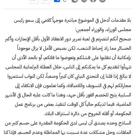
بلا مقدمات أدخل في الموضوع مباشرة موجهاً كلامي إلى سمو رئيس
مجلس الوزراء، والوزراء أجمعين:
صحيح أنكم انتصرتم في لعبة تمرير دور الانعقاد الأول بأقل الإنجازات وأكبر
الخسائر مما زاد إحباط الشعب، لكن بصيص الأمل لا يزال موجوداً
بإمكانية أن تنقلبوا على فشلكم وتعوضوا ما فاتكم، أو بالحد الأدنى أن
تتهيأوا لتقديم كل ما يمكنكم إلى الناس، خلال العطلة البرلمانية للمجلس.
لا نبالغ إذا قلنا إن التحدي النيابي كان كبيراً وصعباً، لكن النواب استثمروا
مجاراتكم لهم في التسويف واللامبالاة، وكما تعلمون فإن الانكفاء إلى
السلبية يتيح للخصم الفوز بأقل جهد، وهذا ما كانت عليه الحال في الأشهر
الماضية، فيما لديكم حالياً كل الوقت لتنفيذ بعض من برنامج عمل
الحكومة، أو أقله الخروج من دائرة استنزاف البلاد.
الساذج وحده يصدق أن ليس لدى الحكومة المقدرة على حسم كثير من
الملفات، وحل مشكلات عدة تسببت بها المماطلة وعدم الحسم، فإذا كنا