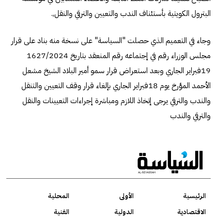
البترول الكويتية بأستئناف الندب والتعيين والترقي والنقل,.
وجاء في التعميم الذي حصلت "السياسة" على نسخة منه بناد على قرار
مجلس الوزراء رقم 162‪في إجتماعه رقم 7/202‪4 المنعقد بتاريخ
19فبراير الجاري وبعد استعراض قرار سمو أمير البلاد الشيخ مشعل
الأحمد المؤرخ يوم 18فبراير الجاري بإلغاء قرار وقف التعيين والتنقل
والندب والترقي يرجى إتخاذ اللازم ومباشرة إجراءات التعيينات والنقل
والترقي والندب
الرئيسية
الأولى
المحلية
الاقتصادية
الدولية
الفنية