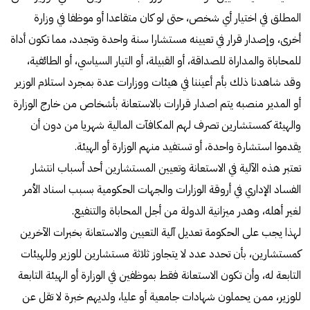
المطلق في اختيار أي شخص، حتى لو كان متقاعدا أو موظفا في وزارة
أخرى، وإصدار قرار في تعيينه مستشارا سنة واحدة وتجدد، مما تكون أداة
للمحاباة والمداراة للصداقة، أو القبيلة، أو التيار السياسي، أو الطائفية،
وقد شاهدنا ذلك بأم أعيننا في هيئات ووزارات عدة بمجرد استلام الوزير
أو المدير منصبه يتم اصدار قرارات بالاستعانة بأشخاص من خارج الوزارة
والهيئة كمستشارين تصرف لهم المكافآت المالية شهريا من دون أن
يقدموا استشارة واحدة، أو تستفيد منهم الوزارة أو الهيئة.
تعتبر هذه الآلية في الاستعانة وتعيين المستشارين أحد أسباب انتشار
الفساد الإداري في أروقة الوزارات والجهات الحكومية بسبب اسناد الأمر
لغير أهله، وهدر ميزانية الدولة من أجل المحاباة والتنفيع.
لهذا يجب على الحكومة تعديل آلية التعيين والاستعانة بخبرات الآخرين
كمستشارين، بأن تحدد عدد لا يتجاوز ثلاثة مستشارين للوزير وللهيئات
التابعة له، وأن تكون الاستعانة فقط بموظفين في الوزارة أو الهيئة التابعة
للوزير، ممن يحملون شهادات جامعية أو عليا، ولديهم خبرة لا تقل عن