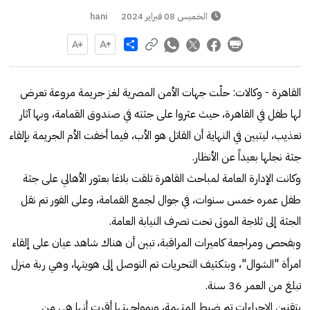
الخميس 08 فبراير 2024
hani
Share
القاهرة - وكالات: حلّت جهات الأمن المصرية لغز جريمة مروعة تعرض
لها طفل في القاهرة، حيث عثروا على جثته في صندوق القمامة، وبها آثار
تعذيب، ليتبين في النهاية أن القاتل هو الأب، فيما أخفت الأم الجريمة بإلقاء
جثة نجلها بعيداً عن الأنظار.
وكانت الإدارة العامة لمباحث القاهرة تلقت بلاغا بعثور الأهالي على جثة
طفل عمره خمس سنوات، في جوال لجمع القمامة، وعلى الفور تم نقل
الجثة إلى ثلاجة الموتى تحت تصرف النيابة العامة.
وبفحص ومراجعة كاميرات المراقبة، تبين أن هناك شاهد عيان على إلقاء
امرأة "الشوال"، وبتكثيف التحريات تم التوصل إلى هويتها، وهي ربة منزل
تبلغ من العمر 36 سنة.
بتقنين الإجراءات تم ضبط المتهمة، وبمواجهتها أقرت أنها هي من