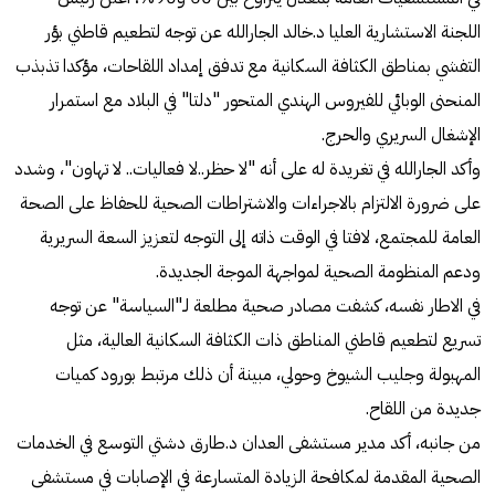
اللجنة الاستشارية العليا د.خالد الجارالله عن توجه لتطعيم قاطني بؤر
التفشي بمناطق الكثافة السكانية مع تدفق إمداد اللقاحات، مؤكدا تذبذب
المنحنى الوبائي للفيروس الهندي المتحور "دلتا" في البلاد مع استمرار
الإشغال السريري والحرج.
وأكد الجارالله في تغريدة له على أنه "لا حظر..لا فعاليات.. لا تهاون"، وشدد
على ضرورة الالتزام بالاجراءات والاشتراطات الصحية للحفاظ على الصحة
العامة للمجتمع، لافتا في الوقت ذاته إلى التوجه لتعزيز السعة السريرية
ودعم المنظومة الصحية لمواجهة الموجة الجديدة.
في الاطار نفسه، كشفت مصادر صحية مطلعة لـ"السياسة" عن توجه
تسريع لتطعيم قاطني المناطق ذات الكثافة السكانية العالية، مثل
المهبولة وجليب الشيوخ وحولي، مبينة أن ذلك مرتبط بورود كميات
جديدة من اللقاح.
من جانبه، أكد مدير مستشفى العدان د.طارق دشتي التوسع في الخدمات
الصحية المقدمة لمكافحة الزيادة المتسارعة في الإصابات في مستشفى