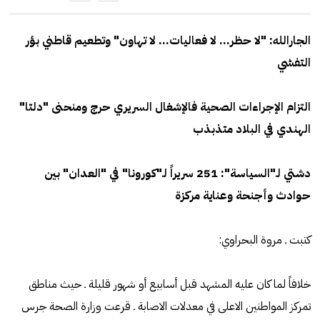
الجارالله: "لا حظر... لا فعاليات... لا تهاون" وتطعيم قاطني بؤر
التفشي
التزام الإجراءات الصحية فالإشغال السريري حرج ومنحنى "دلتا"
الهندي في البلاد متذبذب
دشتي لـ"السياسة": 251 سريراً لـ"كورونا" في "العدان" بين
حوادث وأجنحة وعناية مركزة
كتبت ـ مروة البحراوي:
خلافاً لما كان عليه المشهد قبل أسابيع أو شهور قليلة ـ حيث مناطق
تمركز المواطنين الاعلى في معدلات الاصابة ـ قرعت وزارة الصحة جرس