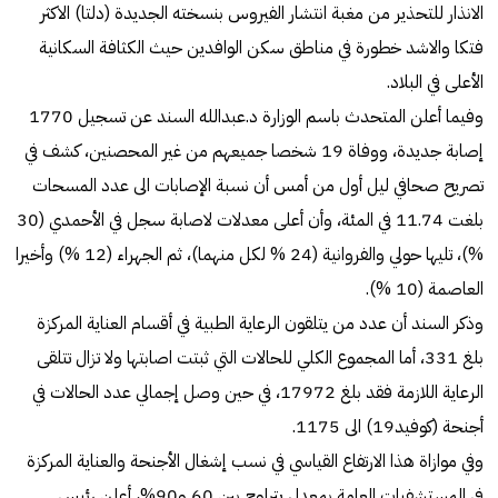
الانذار للتحذير من مغبة انتشار الفيروس بنسخته الجديدة (دلتا) الاكثر
فتكا والاشد خطورة في مناطق سكن الوافدين حيث الكثافة السكانية
الأعلى في البلاد.
وفيما أعلن المتحدث باسم الوزارة د.عبدالله السند عن تسجيل 1770
إصابة جديدة، ووفاة 19 شخصا جميعهم من غير المحصنين، كشف في
تصريح صحافي ليل أول من أمس أن نسبة الإصابات الى عدد المسحات
بلغت 11.74 في المئة، وأن أعلى معدلات لاصابة سجل في الأحمدي (30
%)، تليها حولي والفروانية (24 % لكل منهما)، ثم الجهراء (12 %) وأخيرا
العاصمة (10 %).
وذكر السند أن عدد من يتلقون الرعاية الطبية في أقسام العناية المركزة
بلغ 331، أما المجموع الكلي للحالات التي ثبتت اصابتها ولا تزال تتلقى
الرعاية اللازمة فقد بلغ 17972، في حين وصل إجمالي عدد الحالات في
أجنحة (كوفيد19) الى 1175.
وفي موازاة هذا الارتفاع القياسي في نسب إشغال الأجنحة والعناية المركزة
في المستشفيات العامة بمعدل يتراوح بين 60 و90%، أعلن رئيس