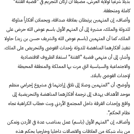
بديلاً شرعياً لولاية العرش، مضيفاً أن أركان التجريم في "قضية الفتنة"
كاملة ومتحققة.
وأضاف، إن المتهمين يرتبطان بعلاقة صداقة، ويحملان أفكاراً مناوئة
للدولة والملك، مشيرة إلى أن المتهم الأول باسم عوض الله حرض على
الملك، كما أن المتهمين (باسم عوض الله والشريف حسن بن زيد) حاولا
تنفيذ أفكارهما المناهضة للدولة بإحداث الفوضى والتحريض على الملك.
وأشار، إلى أن متهمي قضية "الفتنة" استغلا الظروف الاقتصادية
والاجتماعية والسياسية التي مرت بها المملكة والمنطقة المحيطة
لإحداث الفوضى بالبلاد.
وأوضح، أن "المتهمين وصلا إلى تلاقي إرادتهما في مشروع إجرامي منظم
موحد الأهداف يهدف إلى ترجمة أفكارهما المناهضة والتحريضية إلى
واقع وإحداث الفرقة داخل المجتمع الأردني وبث خطاب الكراهية تجاه
نظام الحكم".
وأضاف، إن "المتهم الأول (باسم) عمل بمناصب عدة في الأردن وتمكن
من بناء شبكة من العلاقات والاتصالات داخليا وخارجيا بحكم هذه