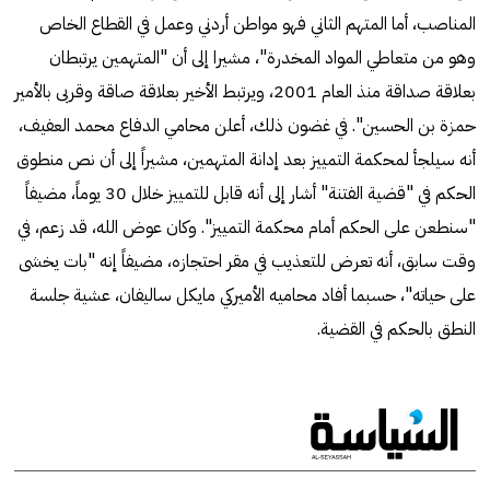
المناصب، أما المتهم الثاني فهو مواطن أردني وعمل في القطاع الخاص
وهو من متعاطي المواد المخدرة"، مشيرا إلى أن "المتهمين يرتبطان
بعلاقة صداقة منذ العام 2001، ويرتبط الأخير بعلاقة صاقة وقربى بالأمير
حمزة بن الحسين". في غضون ذلك، أعلن محامي الدفاع محمد العفيف،
أنه سيلجأ لمحكمة التمييز بعد إدانة المتهمين، مشيراً إلى أن نص منطوق
الحكم في "قضية الفتنة" أشار إلى أنه قابل للتمييز خلال 30 يوماً، مضيفاً
"سنطعن على الحكم أمام محكمة التمييز". وكان عوض الله، قد زعم، في
وقت سابق، أنه تعرض للتعذيب في مقر احتجازه، مضيفاً إنه "بات يخشى
على حياته"، حسبما أفاد محاميه الأميركي مايكل ساليفان، عشية جلسة
النطق بالحكم في القضية.