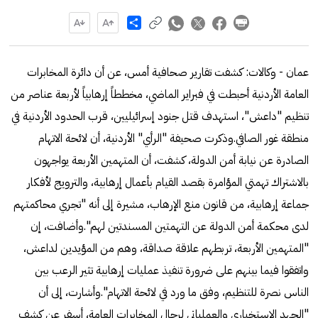
Share
عمان - وكالات: كشفت تقارير صحافية أمس، عن أن دائرة المخابرات
العامة الأردنية أحبطت في فبراير الماضي، مخططاً إرهابياً لأربعة عناصر من
تنظيم "داعش"، استهدف قتل جنود إسرائيليين، قرب الحدود الأردنية في
منطقة غور الصافي.وذكرت صحيفة "الرأي" الأردنية، أن لائحة الاتهام
الصادرة عن نيابة أمن الدولة، كشفت، أن المتهمين الأربعة يواجهون
بالاشتراك تهمتي المؤامرة بقصد القيام بأعمال إرهابية، والترويج لأفكار
جماعة إرهابية، من قانون منع الإرهاب، مشيرة إلى أنه "تجري محاكمتهم
لدى محكمة أمن الدولة عن التهمتين المسندتين لهم".وأضافت، إن
"المتهمين الأربعة، تربطهم علاقة صداقة، وهم من المؤيدين لداعش،
واتفقوا فيما بينهم على ضرورة تنفيذ عمليات إرهابية تثير الرعب بين
الناس نصرة للتنظيم، وفق ما ورد في لائحة الاتهام".وأشارت، إلى أن
"الجهد الاستخباري والعملياتي لرجال المخابرات العامة، أسفر عن كشف