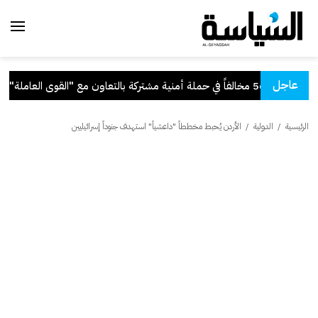
عاجل
حملة أمنية مشتركة بالتعاون مع "القوى العاملة"
.
الرئيسية
/
الدولية
/
الأردن يُحبط مخططاً "داعشياً" استهدف جنوداً إسرائيليين