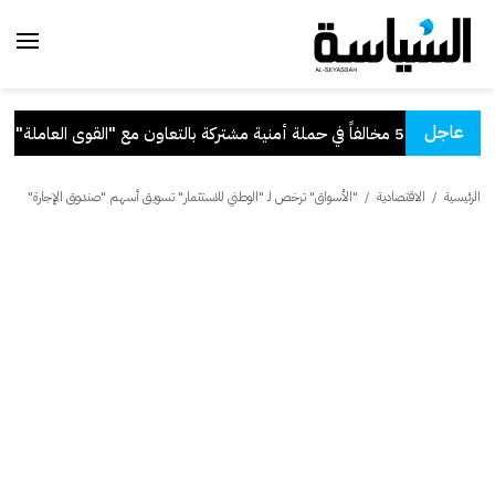
عاجل
ة أمنية مشتركة بالتعاون مع "القوى العاملة"
.
الرئيسية
/
الاقتصادية
/
"الأسواق" ترخص لـ "الوطني للاستثمار" تسويق أسهم "صندوق الإجارة"