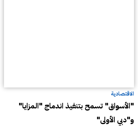
الاقتصادية
"الأسواق" تسمح بتنفيذ اندماج "المزايا"
و"دبي الأولى"