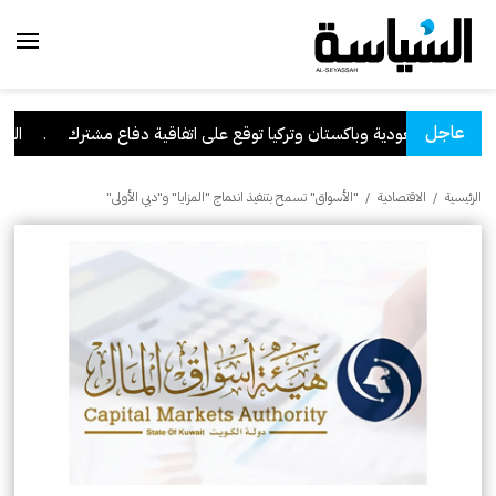
عاجل
السعودية وباكستان وتركيا توقع على اتفاقية دفاع مشترك
.
الكويت 
الرئيسية
/
الاقتصادية
/
"الأسواق" تسمح بتنفيذ اندماج "المزايا" و"دبي الأولى"