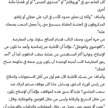
كان للغانم دور في "يوروفايتر" أو "صندوق الجيش" أو أي قضايا مالية
أخرى.
وأضاف: "والله إن تجاوز حدود الأدب في الرد على خطابي أو إغلاق
الميكروفون في الجلسة المقبلة سيسمع مني رداً يجعل الشعب يضحك
عليه".
من جهة أخرى، وصف النائب هشام الصالح سلوك نواب المعارضة
بـ"الفوضوي والغوغائي"، مؤكداً أن الأغلبية غير إصلاحية وأبعد ما تكون عن
الإصلاح، ونوابها أكثر المستفيدين من عملية شطب الداهوم، كما أن "أحد
رموز المعارضة كانت أمنيته الوحيدة أن يكون وزير صحة في حكومة صباح
الخالد".
وأضاف: من يتسيَّد الأغلبية الآن هم أول من أجّل الاستجوابات والدفاع
عن رئيس الوزراء السابق، وتساءل: ماذا كان موقف مسلم البراك عند
سحب الجناسي؟ علينا ألا ننسى هذه المواقف، مؤكداً أن الإصلاح يكون
من خلال التشريع والرقابة وليس من خلال الفوضى والغوغائية، وقال:
"يجب ألا نتصور ممن وصل من خلال المعاملات والترقيات والفرعيات أن