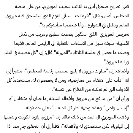
ففي تصريح صحافي أدلى به النائب شعيب المويزري، من على منصة
المجلس، أمس، قال: "قريبا جدا سيأتي اليوم الذي سيُسحق فيه مرزوق
الغانم ويتلتل في الشوارع... وأنا شخصيا سأبشركم به".
تحريض المويزري -الذي استُقبل بصمت مطبق ومريب من تكتل
الأغلبية- سبقه سيل من الاساءات اللفظية الى الرئيس الغانم، ففيما
وصف ما حصل في جلسة الثلاثاء بـ"المهزلة" قال: إن "كل مصيبة في البلد
وراءها مرزوق".
وأضاف: إن "سلوك مرزوق لا يليق بمنصب رئاسة المجلس"، مشيراً إلى
انه "دأب على الانتقام من معارضيه، ومن لا يخضعون له، مستخدماً كل
الأدوات التي لم تمكنه من الدفاع عن نفسه".
ورأى أن "من يدافع عن مرزوق وأفعاله السيئة إما جبان أو متخاذل أو
"إنسان واطي" وهذه وجهة نظر كل الشعب"، على حد قوله.
وذهب المويزري الى ابعد من ذلك قائلا: إن "مرزوق يقود الكويت وشعبها
إلى الهاوية، لكن سنتصدى له ولأفعاله"، لافتاً إلى أن التحقق جارٍ مما اذا