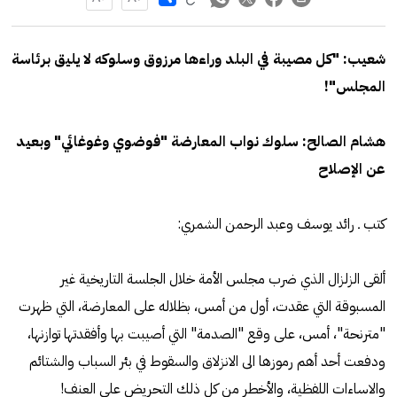
شعيب: "كل مصيبة في البلد وراءها مرزوق وسلوكه لا يليق برئاسة
المجلس"!
هشام الصالح: سلوك نواب المعارضة "فوضوي وغوغائي" وبعيد
عن الإصلاح
كتب ـ رائد يوسف وعبد الرحمن الشمري:
ألقى الزلزال الذي ضرب مجلس الأمة خلال الجلسة التاريخية غير
المسبوقة التي عقدت، أول من أمس، بظلاله على المعارضة، التي ظهرت
"مترنحة"، أمس، على وقع "الصدمة" التي أصيبت بها وأفقدتها توازنها،
ودفعت أحد أهم رموزها الى الانزلاق والسقوط في بئر السباب والشتائم
والاساءات اللفظية، والأخطر من كل ذلك التحريض على العنف!