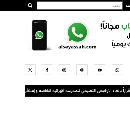
يف
بإلغاء الترخيص التعليمي للمدرسة الإيرانية الخاصة وإغلاقها
.
"الداخلية": ضبط 56 مخالفاً في حملة أمنية مشتركة بالتعا