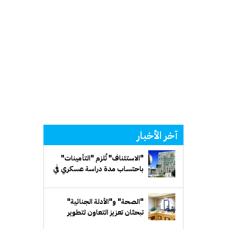
آخر الأخبار
"الاستئناف" تُلزم "التأمينات"
باحتساب مدة دراسة عسكري في
كلية الشرطة ضمن خدمته
الفعلية
"الصحة" و"الأدلة الجنائية"
تبحثان تعزيز التعاون لتطوير
الكفاءات الوطنية في مجال الطب