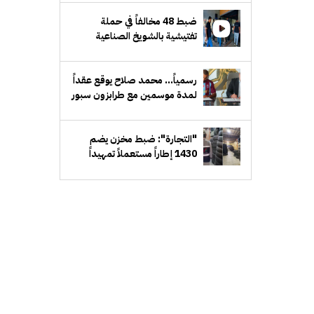
الشرعي
ضبط 48 مخالفاً في حملة
تفتيشية بالشويخ الصناعية
رسمياً... محمد صلاح يوقع عقداً
لمدة موسمين مع طرابزون سبور
التركي
"التجارة": ضبط مخزن يضم
1430 إطاراً مستعملاً تمهيداً
لإعادة طرحها في الأسواق