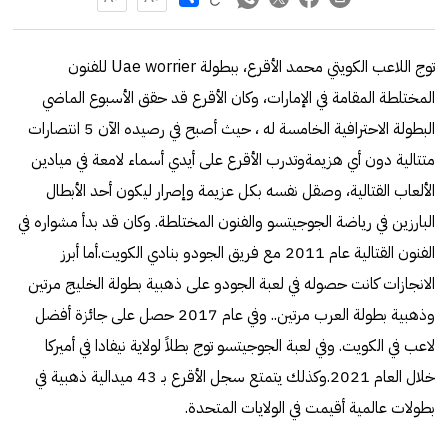
توج اللاعب الكويتي محمد الأقرع، ببطولة Uae worrier للفنون
المختلطة المقامة في الإمارات، وكان الأقرع قد حقق الأسبوع الماضي
البطولة الاحترافية الخامسة له ، حيث أصبح في رصيده الآن 5 انتصارات
متتالية دون أي هزيمةوتدرب الأقرع على أيدي أسماء لامعة في ميادين
الألعاب القتالية، وصقل نفسه بكل عزيمة وإصرار ليكون أحد الأبطال
البارزين في رياضة الجوجيتسو والفنون المختلطة. وكان قد بدأ مشواره في
الفنون القتالية عام 2011 مع فريق الجودو بنادي الكويت.أما أبرز
الانجازات كانت حصوله في لعبة الجودو على ذهبية بطولة الخليج مرتين
وذهبية بطولة العرب مرتين.. وفي عام 2017 حصل على جائزة أفضل
لاعب في الكويت. وفي لعبة الجوجيتسو توج بطلاً لولاية نيفادا في أميركا
خلال العام 2021.وكذلك يتمتع سجل الأقرع بـ 43 ميدالية ذهبية في
بطولات عالمية أقيمت في الولايات المتحدة.