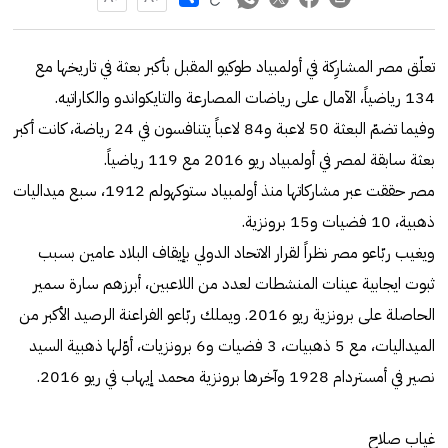
تعلّق مصر المشارِكة في أولمبياد طوكيو المقبل بأكبر بعثة في تاريخها مع
134 رياضياً، الآمال على رياضات المصارعة والتايكواندو والكاراتيه.
وفيما تضمّ البعثة 50 لاعبة و84 لاعباً يتنافسون في 24 رياضة، كانت أكبر
بعثة سابقة لمصر في أولمبياد ريو 2016 مع 119 رياضياً.
مصر حققت عبر مشاركاتها منذ أولمبياد ستوكهولم 1912، سبع ميداليات
ذهبية، 10 فضيات و15 برونزية.
ويغيب ربّاعو مصر نظراً لقرار الاتحاد الدولي بإيقاف البلاد عامين بسبب
ثبوت ايجابية عينات المنشطات لعدد من اللاعبين، أبرزهم سارة سمير
الحاصلة على برونزية ريو 2016. ويملك ربّاعو الفراعنة الرصيد الأكبر من
الميداليات، مع 5 ذهبيات، 3 فضيات و6 برونزيات، أوّلها ذهبية السيد
نصير في أمستردام 1928 وآخرها برونزية محمد إيهاب في ريو 2016.
غياب صلاح