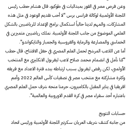
وعن فرص مصر في الفوز بميداليات في طوكيو، قال هشام حطب رئيس
اللجنة الأولمبية لوكالة فرانس برس "لا أحب تقديم الوعود في مثل هذه
المشاركات، والمهم لدينا حالياً استكمال برامج الإعداد للرياضيين بالشكل
العلمي الموضوع من جانب اللجنة الأولمبية. نملك رياضيين متميزين في
الخماسي والمصارعة والرماية والفروسية والجمباز والتايكواندو".
أما عن اللاعب المرشح لحمل العلم المصري في حفل الافتتاح، قال حطب
"كنا نأمل في انضمام محمد صلاح لاعب ليفربول الانكليزي مع المنتخب
الأولمبي، لكن رفض ليفربول بسبب ارتباطه ببدء فترة الاعداد مع فريقه
وكثرة مشاركته مع منتخب مصر في تصفيات كأس العالم 2022 وأمم
افريقيا في يناير المقبل بالكاميرون، حرمنا منحه شرف حمل العلم المصري
باعتباره أحد سفراء مصر في كرة القدم الاوروبية والعالمية".
حسابات التتويج
من جانبه كشف شريف العريان سكرتير اللجنة الأولمبية ورئيس اتحاد