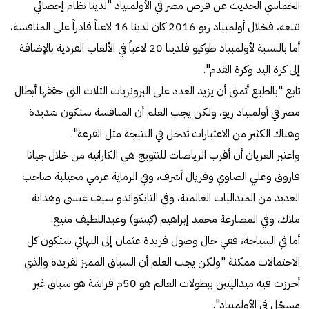
الخماسي الحديث عن فرص مصر في الأولمبياد "لدينا نظام إحصائي
نتبعه، فخلال أولمبياد ريو 2016 كان لدينا 16 لاعباً قادراً على المنافسة،
أما بالنسبة لأولمبياد طوكيو فلدينا 20 لاعباً في الألعاب الفردية بالإضافة
إلى كرة اليد وكرة القدم".
تابع "بالطبع أتمنى أن يزيد العدد على البرونزيات الثلاث التي حققها أبطال
مصر في أولمبياد ريو، ولكن يجب العلم أن المنافسة ستكون شديدة
وهناك الكثير من الاعتبارات تدخل في النتيجة مثل القرعة".
واعتبر العريان أن أقرب الرياضات للتتويج هي الكاراتيه من خلال جيانا
فاروق وعلي الصاوي وفريال أشرف، وفي الرماية عزمي محيلبة صاحب
العديد من الميداليات العالمية، وفي التايكواندو سيف عيسى وهداية
ملاك، وفي المصارعة محمد إبراهيم (كيشو) وعبداللطيف منيع.
أما في السباحة، ففي حال وصول فريدة عثمان إلى النهائي ستكون كل
الاحتمالات ممكنة "ولكن يجب العلم أن السباق المميز لفريدة والذي
أحرزت فيه ميداليتين ببطولات العالم هو 50م فراشة هو سباق غير
مسجّل في الأولمبياد".