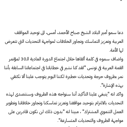
دعا سمو أمیر البلاد الشیخ صباح الأحمد، أمس، الى توحید المواقف
العربیة وتعزیز التماسك وتجاوز الخلافات لمواجهة التحدیات التي تتعرض
لها الأمة.
واضاف سموه في كلمة ألقاها خلال اجتماع الدورة العادیة الـ30 لمؤتمر
القمة العربیة في تونس "لقد كنا نشیر في خطاباتنا في اجتماعاتنا السابقة بأننا
نمر بظروف حرجة وتحدیات خطیرة لكننا الیوم یتوجب علینا ألا نكتفي
بهذه الإشارة".
واكد انه "ینبغي علینا التأكید أننا سنواجه هذه الظروف وسنتصدى لهذه
التحدیات بالالتزام بتوحید مواقفنا وتعزیز تماسكنا وتجاوز خلافاتنا وتطویر
العمل التنموي المشترك" ، مبینا انه "بدون ذلك لن نكون قادرین على
مواجهة الظروف والتحدیات المتسارعة".