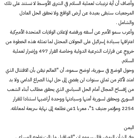
وأضاف أن أية ترتيبات لعملية السلام في الشرق الأوسط لا تستند على تلك
المرجعيات ستبقى بعيدة عن أرض الواقع ولا تحقق الحل العادل
والشامل .
وأعرب سمو الأمير عن أسفه ورفضه لإعلان الولايات المتحدة الأميركية
اعترافها بسيادة إسرائيل على الجولان المحتل لما تمثله هذه الخطوة من
خروجٍ عن قرارات الشرعية الدولية وخاصة القرار 497 وإضرار لعملية
السلام.
وحول الوضع في سورية، اوضح سموه، أن "العالم تيقن بأن الاقتتال الذي
امتد لأكثر من ثماني سنوات لن يفضي إلى حل لهذا الصراع الدامي ولا بد
من إفساح المجال أمام الحل السياسي الذي يحقق مطالب أبناء الشعب
السوري ويحقق لسورية أمنها وسيادتها ووحدة أراضيها استنادا للقرار
2254 ومؤتمر جنيف 1"، معربا 1عن تطلعه إلى نهاية سريعة لمعاناته.
اليمن
وفي الشأن اليمني، قال سموه إن "العراقيل ما زالت تواجه المساعي