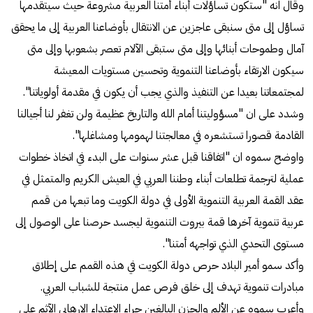
وقال انه "ستكون تساؤلات أبناء أمتنا العربیة مشروعة حیث سیتقدمها
تساؤل إلى متى سنبقى عاجزین عن الانتقال بأوضاعنا العربیة إلى ما یحقق
آمال وطموحات أبنائها وإلى متى ستبقى الآلام تعصر بشعوبها وإلى متى
سیكون الارتقاء بأوضاعنا التنمویة وتحسین مستویات المعیشة
لمجتمعاتنا بعیدا عن التنفیذ والذي یجب أن یكون في مقدمة أولویاتنا".
وشدد على ان "مسؤولیتنا أمام الله والتاریخ عظیمة ولن تغفر لنا أجیالنا
القادمة قصورا تستشعره في معالجتنا لهمومها ومشاغلها".
واوضح سموه ان "اتفاقنا قبل عشر سنوات على البدء في اتخاذ خطوات
عملیة لترجمة تطلعات أبناء وطننا العربي في العیش الكریم والمتمثل في
عقد القمة العربیة التنمویة الأولى في دولة الكویت وما تبعها من قمم
عربیة تنمویة آخرها قمة بیروت التنمویة لیجسد حرصنا على الوصول إلى
مستوى التحدي الذي تواجهه أمتنا".
وأكد سمو أمیر البلاد حرص دولة الكویت في هذه القمم على إطلاق
مبادرات تنمویة تهدف إلى خلق فرص عمل منتجة للشباب العربي.
وأعرب سموه عن الألم والحزن البالغين جراء الاعتداء الإرهابي الآثم على