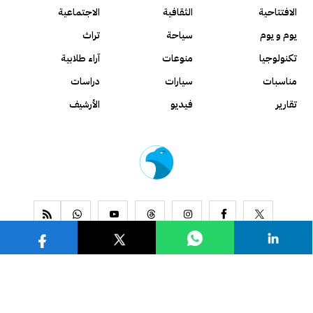
الافتتاحية
الثقافية
الاجتماعية
يوم و يوم
سياحة
تراث
تكنولوجيا
منوعات
آراء طلابية
مناسبات
سيارات
دراسات
تقارير
فيديو
الأرشيف
www.alseyassah.com
Copyright 2026, All Rights Reserved ©
Contact us
About us