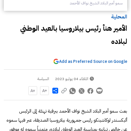
سمو أمير البلاد الشيخ نواف الأحمد
المحلية
الأمير هنأ رئيس بيلاروسيا بالعيد الوطني
لبلاده
Add as Preferred Source on Google
الثلاثاء 04 يوليو 2023
السياسة
Share
بعث سمو أمير البلاد الشيخ نواف الأحمد ببرقية تهنئة إلى الرئيس
أليكسندر لوكاشينكو رئيس جمهورية بيلاروسيا الصديقة، عبر فيها سموه
عن خالص تهانيه بمناسبة العيد الوطني لبلاده، متمنياً سموه له موفور