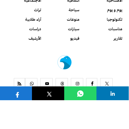
الافتتاحية
الثقافية
الاجتماعية
يوم و يوم
سياحة
تراث
تكنولوجيا
منوعات
آراء طلابية
مناسبات
سيارات
دراسات
تقارير
فيديو
الأرشيف
www.alseyassah.com
Copyright 2026, All Rights Reserved ©
Contact us
About us