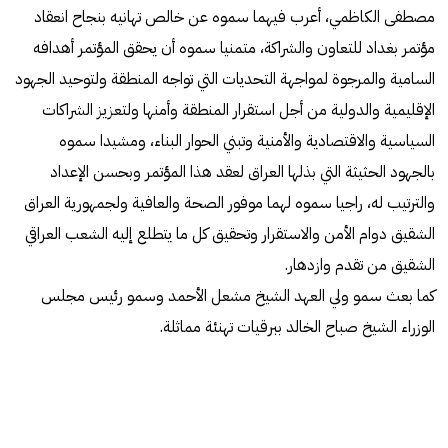
مصطفى الكاظمي، أعرب فيهما سموه عن خالص تهانيه بنجاح انعقاد
مؤتمر بغداد للتعاون والشراكة، متمنيا سموه أن يحقق المؤتمر أهدافه
السامية والمرجوة لمواجهة التحديات التي تواجه المنطقة ولتوحيد الجهود
الإقليمية والدولية من أجل استقرار المنطقة وأمنها ولتعزيز الشراكات
السياسية والاقتصادية والأمنية وتبني الحوار البناء، ومشيدا سموه
بالجهود الحثيثة التي بذلها العراق لعقد هذا المؤتمر وبحسن الإعداد
والترتيب له، راجيا سموه لهما موفور الصحة والعافية ولجمهورية العراق
الشقيق دوام الأمن والاستقرار وتحقيق كل ما يتطلع إليه الشعب العراقي
الشقيق من تقدم وازدهار.
كما بعث سمو ولي العهد الشيخ مشعل الأحمد وسمو رئيس مجلس
الوزراء الشيخ صباح الخالد ببرقيات تهنئة مماثلة.