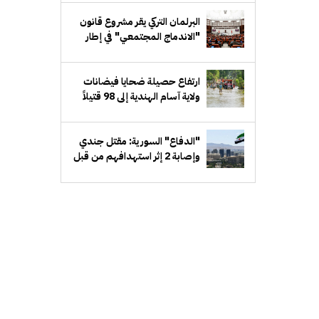
البرلمان التركي يقر مشروع قانون
"الاندماج المجتمعي" في إطار
مسار "تركيا بلا إرهاب"
ارتفاع حصيلة ضحايا فيضانات
ولاية آسام الهندية إلى 98 قتيلاً
"الدفاع" السورية: مقتل جندي
وإصابة 2 إثر استهدافهم من قبل
مجهولين شرق دير الزور