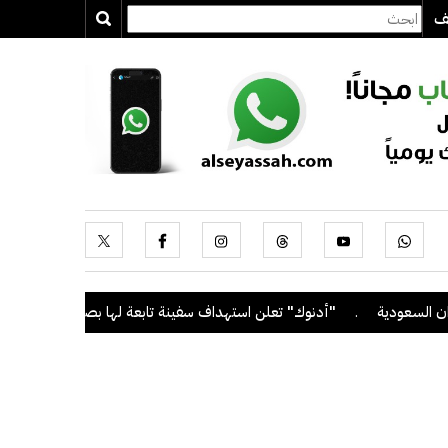
يف
دية
.
"أدنوك" تعلن استهداف سفينة تابعة لها بصاروخ أثناء عبورها مضي