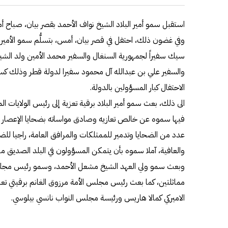
استقبل سمو أمير البلاد الشيخ نواف الأحمد بقصر بيان، صباح
وفي غضون ذلك، احتفل في قصر بيان، أمس، بتسلُّم سمو الأمير أ
سيك سفيراً لجمهورية السنغال والسفير محمد الأمين ولد الشيخ 
والسفير علي بن عبدالله آل محمود سفيرا لدولة قطر وذلك كسف
الاحتفال كبار المسؤولين بالدولة.
الى ذلك، بعث سمو أمير البلاد برقية تعزية إلى رئيس الولايات ا
فيها سموه عن خالص تعازيه وصادق مواساته بضحايا الإعصار ال
عدد من الضحايا وتدمير للممتلكات والمرافق العامة، راجيا للض
والعافية، آملا سموه بأن يتمكن المسؤولون في البلد الصديق من ت
وبعث سمو ولي العهد الشيخ مشعل الأحمد، وسمو رئيس مجلس ا
مماثلتين، كما بعث رئيس مجلس الأمة مرزوق الغانم برقيتي ت
الاميركي كمالا هاريس ورئيسة مجلس النواب نانسي بيلوسي.