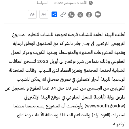
الأحد 25 سبتمبر 2022
السياسة
Share
أعلنت الهيئة العامة للشباب فرصة تطوعية للشباب لتنظيم المشروع
الترويحي الترفيهي في جسر جابر بالشراكة مع الصندوق الوطني لرعاية
وتنمية المشروعات الصغيرة والمتوسطة وبلدية الكويت ومركز العمل
التطوعي وذلك بدءا من شهر نوفمبر الى أبريل 2023 لتسخير الطاقات
الشبابية لخدمة المجتمع وتعزيز العطاء لدى الشباب. وقالت المتحدثة
الرسمية للهيئة أسرار الانصاري في تصريح صحافي انه يمكن للشباب
الكويتيين من الجنسين من عمر 18 حتى 34 عاما التطوع والتسجيل عن
طريق بوابة (أيادينا) للعمل التطوعي في موقع الهيئة الإلكتروني
(www.youth.gov.kw).وأوضحت أن المشروع يضم تجمعا منظما
لسيارات (الفود ترك) والمطاعم المتنقلة ومنطقة الألعاب ومناطق
ترفيهية.