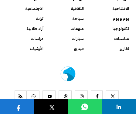
الافتتاحية
الثقافية
الاجتماعية
يوم و يوم
سياحة
تراث
تكنولوجيا
منوعات
آراء طلابية
مناسبات
سيارات
دراسات
تقارير
فيديو
الأرشيف
www.alseyassah.com
Copyright 2026, All Rights Reserved ©
Contact us
About us