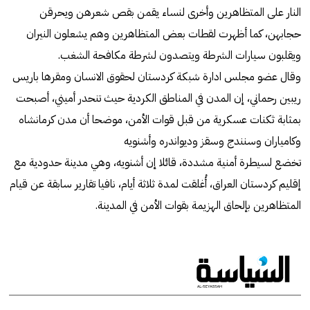
النار على المتظاهرين وأخرى لنساء يقمن بقص شعرهن ويحرقن
حجابهن، كما أظهرت لقطات بعض المتظاهرين وهم يشعلون النيران
ويقلبون سيارات الشرطة ويتصدون لشرطة مكافحة الشغب.
وقال عضو مجلس ادارة شبكة كردستان لحقوق الانسان ومقرها باريس
ريبين رحماني، إن المدن في المناطق الكردية حيث تنحدر أميني، أصبحت
بمثابة ثكنات عسكرية من قبل قوات الأمن، موضحا أن مدن كرمانشاه
وكامياران وسنندج وسقز وديواندره وأشنویه‌
تخضع لسيطرة أمنية مشددة، قائلا إن أشنویه‌، وهي مدينة حدودية مع
إقليم كردستان العراق، أُغلقت لمدة ثلاثة أيام، نافيا تقارير سابقة عن قيام
المتظاهرين بإلحاق الهزيمة بقوات الأمن في المدينة.