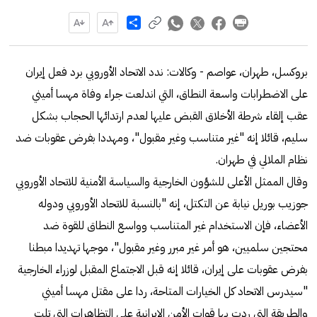
Share
بروكسل، طهران، عواصم - وكالات: ندد الاتحاد الأوروبي برد فعل إيران
على الاضطرابات واسعة النطاق، التي اندلعت جراء وفاة مهسا أميني
عقب إلقاء شرطة الأخلاق القبض عليها لعدم ارتدائها الحجاب بشكل
سليم، قائلا إنه "غير متناسب وغير مقبول"، ومهددا بفرض عقوبات ضد
نظام الملالي في طهران.
وقال الممثل الأعلى للشؤون الخارجية والسياسة الأمنية للاتحاد الأوروبي
جوزيب بوريل نيابة عن التكتل، إنه "بالنسبة للاتحاد الأوروبي ودوله
الأعضاء، فإن الاستخدام غير المتناسب وواسع النطاق للقوة ضد
محتجين سلميين، هو أمر غير مبرر وغير مقبول"، موجها تهديدا مبطنا
بفرض عقوبات على إيران، قائلا إنه قبل الاجتماع المقبل لوزراء الخارجية
"سيدرس الاتحاد كل الخيارات المتاحة، ردا على مقتل مهسا أميني
والطريقة التي ردت بها قوات الأمن الإيرانية على التظاهرات التي تلت