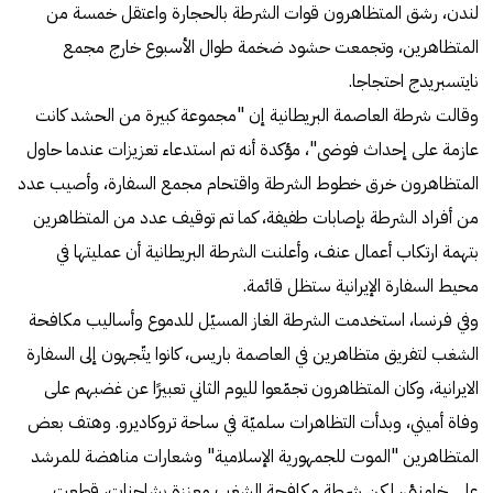
لندن، رشق المتظاهرون قوات الشرطة بالحجارة واعتقل خمسة من
المتظاهرين، وتجمعت حشود ضخمة طوال الأسبوع خارج مجمع
نايتسبريدج احتجاجا.
وقالت شرطة العاصمة البريطانية إن "مجموعة كبيرة من الحشد كانت
عازمة على إحداث فوضى"، مؤكدة أنه تم استدعاء تعزيزات عندما حاول
المتظاهرون خرق خطوط الشرطة واقتحام مجمع السفارة، وأصيب عدد
من أفراد الشرطة بإصابات طفيفة، كما تم توقيف عدد من المتظاهرين
بتهمة ارتكاب أعمال عنف، وأعلنت الشرطة البريطانية أن عمليتها في
محيط السفارة الإيرانية ستظل قائمة.
وفي فرنسا، استخدمت الشرطة الغاز المسيّل للدموع وأساليب مكافحة
الشغب لتفريق متظاهرين في العاصمة باريس، كانوا يتّجهون إلى السفارة
الايرانية، وكان المتظاهرون تجمّعوا لليوم الثاني تعبيرًا عن غضبهم على
وفاة أميني، وبدأت التظاهرات سلميّة في ساحة تروكاديرو. وهتف بعض
المتظاهرين "الموت للجمهورية الإسلامية" وشعارات مناهضة للمرشد
علي خامنئي، لكن شرطة مكافحة الشغب معززة بشاحنات، قطعت