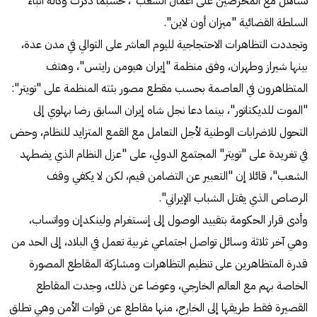
تساهل مع المحرضين على أعمال الشغب"، حسبما ذكرت وكالة أنباء
السلطة القضائية "ميزان أون لاين".
وتجددت التظاهرات الاحتجاجية لليوم العاشر على التوالي في مدن عدة،
بينها شيراز وطهران، وفق منظمة "إيران هيومن رايتس"، وهتف
المتظاهرون في العاصمة بحسب مقطع مصور بثته المنظمة على "تويتر":
"الموت للديكتاتور"، بينما دعا نجل شاه إيران السابق رضا بهلوي إلى
التحول للاضرابات الوطنية لأجل التعامل مع القمع المتزايد للنظام، وحض
في تغريدة على "تويتر" المجتمع الدولي، على "عزل النظام الذي يضطهد
الشعب"، قائلا إن "التعبير عن التضامن قيم، لكن لا يكفي وقف
الرصاص الذي يقتل الشباب الإيراني".
وأدى قرار الحكومة بتقييد الوصول إلى إنستغرام ولينكدإن وواتساب،
وهي آخر ثلاثة وسائل تواصل اجتماعي غربية تعمل في البلاد، إلى الحد من
قدرة المتظاهرين على تنظيم التظاهرات ومشاركة المقاطع المصورة
الخاصة بهم مع العالم الخارجي، وعوضا عن ذلك، وجدت المقاطع
القصيرة فقط طريقها إلى الخارج، منها مقاطع عن قوات الأمن وهي تطلق