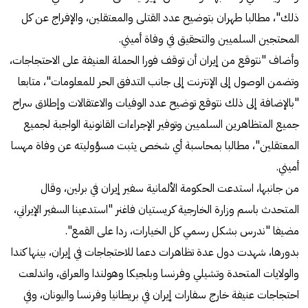
ذلك"، مطالبا طهران بتوضيح عدد القتلى والمعتقلين، والإفراج عن كل
المحتجين السلميين والتحقيق في وفاة أميني.
وأضاف "نتوقع من إيران أن توقف فورا الحملة العنيفة على الاحتجاجات،
وتضمن الوصول إلى الإنترنت إلى جانب التدفق الحر للمعلومات"، متابعا
"بالإضافة إلى ذلك نتوقع توضيح عدد الوفيات والاعتقالات وإطلاق سراح
جميع المتظاهرين السلميين وتوفير الإجراءات القانونية الواجبة لجميع
المعتقلين"، مطالبا بمحاسبة أي شخص يثبت مسؤوليته عن وفاة مهسا
أميني.
من جانبها، استدعت الحكومة الألمانية سفير إيران في برلين، وقال
المتحدث باسم وزارة الخارجية كريستيان فاغنر "استدعينا السفير الإيراني،
مضيفا "ندرس بشكل رسمي كل الخيارات، ردا على القمع".
بدورها، شهدت دول عدة تظاهرات دعما للاحتجاجات في إيران، بينها كندا
والولايات المتحدة وتشيلي وفرنسا وبلجيكا وهولندا والعراق، واندلعت
احتجاجات عنيفة خارج سفارات إيران في بريطانيا وفرنسا واليونان، وفي