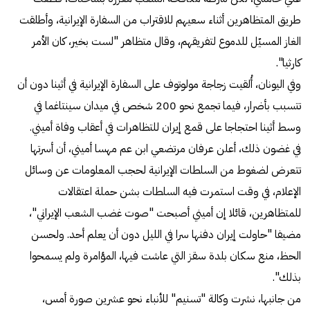
طريق المتظاهرين أثناء سعيهم للاقتراب من السفارة الإيرانية، وأطلقت
الغاز المسيّل للدموع لتفريقهم، وقال متظاهر "لست بخير، كان الأمر
كارثيا".
وفي اليونان، أُلقيت زجاجة مولوتوف على السفارة الإيرانية في أثينا دون أن
تتسبب بأضرار، فيما تجمع نحو 200 شخص في ميدان سينتاغما في
وسط أثينا احتجاجا على قمع إيران للتظاهرات في أعقاب وفاة أميني.
في غضون ذلك، أعلن عرفان مرتضعي ابن عم مهسا أميني، أن أسرتها
تتعرض لضغوط من السلطات الإيرانية لحجب المعلومات عن وسائل
الإعلام، في وقت استمرت فيه السلطات بشن حملة اعتقالات
للمتظاهرين، قائلا إن أميني أصبحت "صوت غضب الشعب الإيراني"،
مضيفا "حاولت إيران دفنها سرا في الليل دون أن يعلم أحد. ولحسن
الحظ، منع سكان بلدة سقز التي عاشت فيها، المؤامرة ولم يسمحوا
بذلك".
من جانبها، نشرت وكالة "تسنيم" للأنباء نحو عشرين صورة أمس،