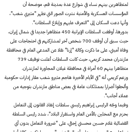
لمتظاهرين بينهم نساء في شوارع عدة بمدينة قم، موضحة أن
المؤسسات العسكرية والأمنية نشرت الصور التي تظهر "مثيري شغب"،
وأنها دعت السكان إلى "التعرف عليهم وإبلاغ السلطات".
بدورها، أوقفت السلطات الإيرانية 450 متظاهرا جديدا في شمال إيران،
حيث سبق أن أوقف 700 شخص آخر لمشاركتهم في احتجاجات على
وفاة أميني، على ما ذكرت وكالة "إرنا" نقلا عن المدعي العام في محافظة
مازندران محمد كريمي، حيث كانت السلطات أعلنت توقيف 739
متظاهرا بينهم 60 أمراة في محافظة غيلان المجاورة لمازندران.
وزعم كريمي أنه "في الأيام الأخيرة هاجم مثيرو شغب مقار إدارات حكومية
وألحقوا أضرارا بممتلكات عامة في بعض مناطق مازندران بتوجيه من
عملاء أجانب".
وفيما وجّه الرئيس إبراهيم رئيسي سلطات إنفاذ القانون إلى التعامل
بحزم مع المخلين بالأمن العام واستقرار البلاد"، شدد رئيس السلطة
القضائية غلام حسين محسني إجئي، على "ضرورة التعامل بدون أي