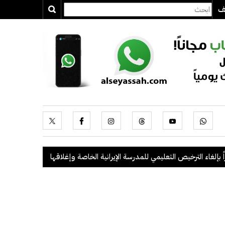
يف
ترخيص التعليمي للمدرسة الإيرانية الخاصة وإغلاقها
.
"الداخلية": ضبط 56 مخالفاً في حملة أمنية مشتركة بالتعاون مع "القوى العاملة"