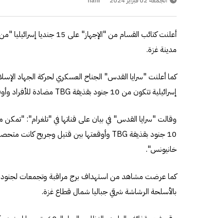
الجمعة 02 فبراير 2024
hani
أعلنت كتائب القسام من "الإجهاز"
مدينة غزة.
كما أعلنت "سرايا القدس" الجناح العسكري لحركة الجهاد الإسلا
إسرائيلية تتكون من 10 جنود بقذيفة TBG مضادة للأفراد وأوقعتها بين قتيل وجريح.
وقالت "سرايا القدس" في بيان على قناتها في "تلغرام": "تمكن
10 جنود بقذيفة TBG وأوقعتها بين قتيل وجريح كان
خانيونس".
كما عرضت مشاهد من استهداف برج مراقبة وتجمعات لجنود الجي
بالأسلحة الرشاشة شرقي جباليا شمال قطاع غزة.