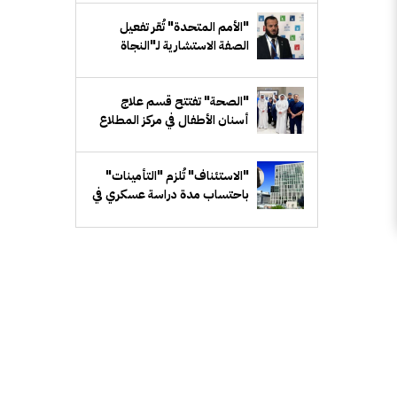
"الأمم المتحدة" تُقر تفعيل
الصفة الاستشارية لـ"النجاة
الخيرية" لدى "ECOSOC"
"الصحة" تفتتح قسم علاج
أسنان الأطفال في مركز المطلاع
للحوادث
"الاستئناف" تُلزم "التأمينات"
باحتساب مدة دراسة عسكري في
كلية الشرطة ضمن خدمته
الفعلية