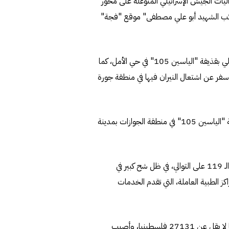
 العيار الـ 60- تجمعا لجنود وآليات الجيش الإسرائيلي المتوغلة على محور
ئب الشهيد أبو علي مصطفى" موقع "فجة"
ومن جانبها، أعلنت "كتائب القسام" استهداف ناقلة جند إسرائيلي بقذيفة "الياسين 105" في حي الأمل، كما
بة من نوع "ميركفاه" بقذيفة "الياسين 105" ما أسفر عن اشتعال النيران فيها في منطقة جورة
وأضافت "كتائب القسام" أنها دمرت ناقلة جند إسرائيلية بقذيفة "الياسين 105" في منطقة الجوازات بمدينة
ويواصل الجيش الإسرائيلي حربه المدمرة ضد قطاع غزة لليوم الـ 119 على التوالي، في ظل شح كبير في
ز الطبية العاملة، التي تقدم الخدمات
وفي آخر حصيلة لوزارة الصحة الفلسطينية في قطاع غزة، قتل ما لا يقل عن 27131 فلسطينيا، وأصيب