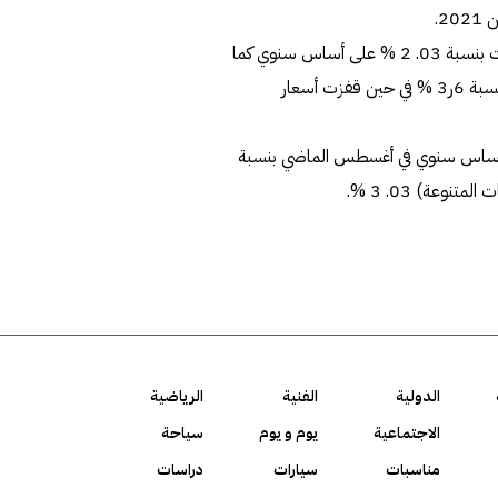
وبينت (الإحصاء) أن أسعار المجموعة الثامنة (الاتصالات) ارتفعت بنسبة 03. 2 % على أساس سنوي كما
ارتفع معدل التضخم في المجموعة التاسعة (الترفيه والثقافة) بنسبة 6ر3 % في حين قفزت أسعار
 أساس سنوي في أغسطس الماضي بنسبة
الدولية
الفنية
الرياضية
الاجتماعية
يوم و يوم
سياحة
مناسبات
سيارات
دراسات