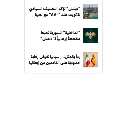
"فيتش" تؤكد التصنيف السيادي
للكويت عند "-AA" مع نظرة
مستقبلية مستقرة
"الداخلية" السورية تحبط
مخططاً إرهابياً لـ"داعش"
يستهدف جهة حكومية في ريف
دمشق
رداً بالمثل... إسبانيا تفرض رقابة
حدودية على القادمين من إيطاليا