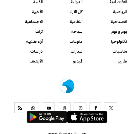
الاقتصادية
الدولية
الفنية
الرياضية
كل الآراء
الأخيرة
الافتتاحية
الثقافية
الاجتماعية
يوم و يوم
سياحة
تراث
تكنولوجيا
منوعات
آراء طلابية
مناسبات
سيارات
دراسات
تقارير
فيديو
الأرشيف
www.alseyassah.com