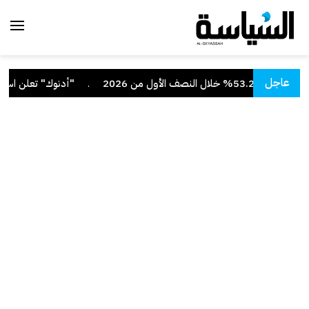
عاجل
ف الأول من 2026
.
"أدنوك" تعلن استهداف