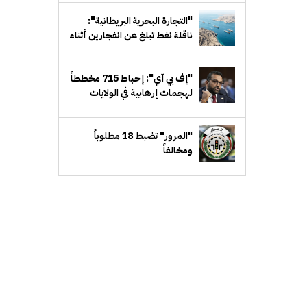
مع إيران
"التجارة البحرية البريطانية":
ناقلة نفط تبلغ عن انفجارين أثناء
عبورها مضيق هرمز... من دون
أضرار
"إف بي آي": إحباط 715 مخططاً
لهجمات إرهابية في الولايات
المتحدة خلال عام
"المرور" تضبط 18 مطلوباً
ومخالفاً