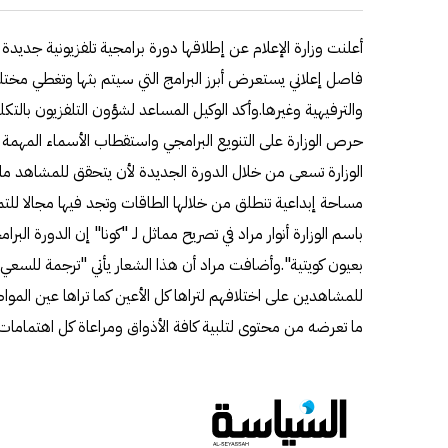
أعلنت وزارة الإعلام عن إطلاقها دورة برامجية تلفزيونية جديدة 
فاصل إعلاني يستعرض أبرز البرامج التي سيتم بثها وتغطي مختلف 
والترفيهية وغيرها.وأكد الوكيل المساعد لشؤون التلفزيون بالتكل
حرص الوزارة على التنويع البرامجي واستقطاب الأسماء المهمة 
الوزارة تسعى من خلال الدورة الجديدة لأن يتحقق للمشاهد ما ي
مساحة إبداعية تنطلق من خلالها الطاقات وتجد فيها مجالا ل
باسم الوزارة أنوار مراد في تصريح مماثل لـ "كونا" إن الدورة ال
بعيون كويتية".وأضافت مراد أن هذا الشعار يأتي "ترجمة للسعي
للمشاهدين على اختلافهم لتراها كل الأعين كما تراها عين المو
ما تعرضه من محتوى لتلبية كافة الأذواق ومراعاة كل اهتمامات