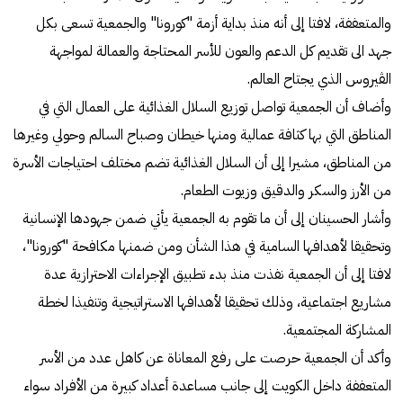
والمتعففة، لافتا إلى أنه منذ بداية أزمة "كورونا" والجمعية تسعى بكل
جهد الى تقديم كل الدعم والعون للأسر المحتاجة والعمالة لمواجهة
الڤيروس الذي يجتاح العالم.
وأضاف أن الجمعية تواصل توزيع السلال الغذائية على العمال التي في
المناطق التي بها كثافة عمالية ومنها خيطان وصباح السالم وحولي وغيرها
من المناطق، مشيرا إلى أن السلال الغذائية تضم مختلف احتياجات الأسرة
من الأرز والسكر والدقيق وزيوت الطعام.
وأشار الحسينان إلى أن ما تقوم به الجمعية يأتي ضمن جهودها الإنسانية
وتحقيقا لأهدافها السامية في هذا الشأن ومن ضمنها مكافحة "كورونا"،
لافتا إلى أن الجمعية نفذت منذ بدء تطبيق الإجراءات الاحترازية عدة
مشاريع اجتماعية، وذلك تحقيقا لأهدافها الاستراتيجية وتنفيذا لخطة
المشاركة المجتمعية.
وأكد أن الجمعية حرصت على رفع المعاناة عن كاهل عدد من الأسر
المتعففة داخل الكويت إلى جانب مساعدة أعداد كبيرة من الأفراد سواء