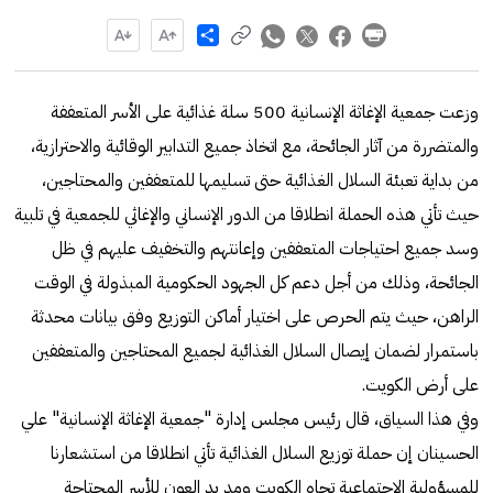
Share
وزعت جمعية الإغاثة الإنسانية 500 سلة غذائية على الأسر المتعففة
والمتضررة من آثار الجائحة، مع اتخاذ جميع التدابير الوقائية والاحترازية،
من بداية تعبئة السلال الغذائية حتى تسليمها للمتعففين والمحتاجين،
حيث تأتي هذه الحملة انطلاقا من الدور الإنساني والإغاثي للجمعية في تلبية
وسد جميع احتياجات المتعففين وإعانتهم والتخفيف عليهم في ظل
الجائحة، وذلك من أجل دعم كل الجهود الحكومية المبذولة في الوقت
الراهن، حيث يتم الحرص على اختيار أماكن التوزيع وفق بيانات محدثة
باستمرار لضمان إيصال السلال الغذائية لجميع المحتاجين والمتعففين
على أرض الكويت.
وفي هذا السياق، قال رئيس مجلس إدارة "جمعية الإغاثة الإنسانية" علي
الحسينان إن حملة توزيع السلال الغذائية تأتي انطلاقا من استشعارنا
للمسؤولية الاجتماعية تجاه الكويت ومد يد العون للأسر المحتاجة