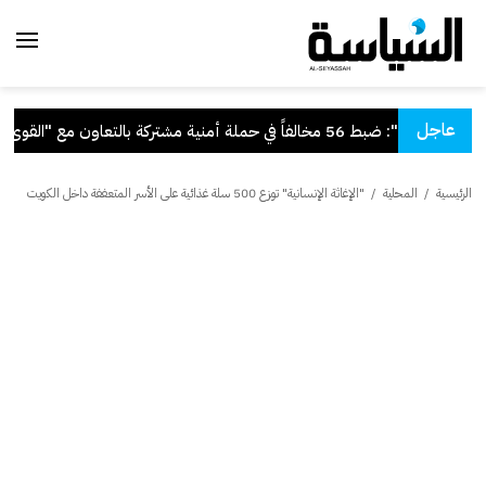
عاجل
"الداخلية": ضبط 56 مخالفاً في حملة أمنية مشتركة بالتعاون مع "القوى العاملة"
الرئيسية
/
المحلية
/
"الإغاثة الإنسانية" توزع 500 سلة غذائية على الأسر المتعففة داخل الكويت