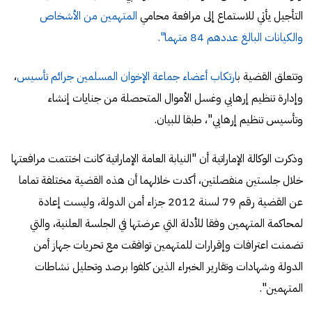
التأجيل يأتي للاستماع إلى مرافعة محامي
المتهمين من الأشخاص
والكيانات البالغ عددهم 84 متهما".
وتتعلق القضية ب
ارتكاب أعضاء جماعة الإخوان المسلمين جرائم تأسيس
،
وإدارة تنظيم إرهابي وغسل الأموال المتحصلة من جنايات إنشاء
وتأسيس تنظيم إرهابي"، طبقا للبيان.
وذكرت الوكالة الإماراتية أن "النيابة العامة الإماراتية كانت اختتمت مرافعتها
خلال جلستين منفصلتين، أكدت خلالهما أن هذه القضية مختلفة تماما
عن القضية رقم 79 لسنة 2012 جزاء أمن الدولة، وليست إعادة
لمحاكمة المتهمين وفقا للأدلة التي عرضتها في الجلسة العلنية، والتي
تضمنت اعترافات وإقرارات للمتهمين توافقت مع تحريات جهاز أمن
الدولة وشهادات وتقارير الخبراء الذين كلفوا برصد وتحليل نشاطات
المتهمين".