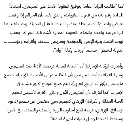
كما "طالبت النيابة العامة بتوقيع العقوبة الأشد على المتهمين، استناداً
للمادة رقم 88 من قانون العقوبات، والذي يفيد بأن الجرائم إذا وقعت
لغرض واحد وكانت مرتبطة ببعضها ارتباطا لا يقبل التجزئة، وجب اعتبارها
كلها جريمة واحدة والحكم بالعقوبة المقررة لأشد تلك الجرائم، وعقب
ثبوت القصد ونية الإضرار بالمجتمع وتعريض سلامته وأفراده ومؤسسات
الدولة للخطر"، حسبما أوردت وكالة "وام".
وأشارت الوكالة الإماراتية أن "النيابة العامة عرضت الأدلة ضد المتهمين
ومنها: اعترافات أحد المتهمين بأن التنظيم درس الأحداث التي تزامنت مع
ما يسمى بـ(ثورات الربيع العربي)، ليتم صنع نموذج ثوري مشابه في
الإمارات، كما اعترف بأن المتهمين الأول والثاني، اقترحا تأسيس تنظيم
(لجنة العدالة والكرامة) الإرهابي كتنظيم سري منفصل عن تنظيم (دعوة
الإصلاح) الإرهابي، غرضه اتباع أسلوب الثورة والعنف والصدام مع الأمن،
وسقوط الضحايا وشل قدرات أجهزة الدولة".