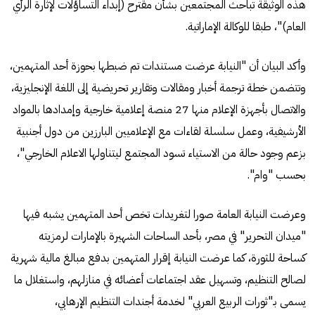
هذه الوثيقة تباحث المجتمعين بشأن مقترح (إبداء التساؤلات لإثارة الرأي
العام)"، طبقا للوكالة الإماراتية.
وأكد البيان أن "النيابة عرضت مستندات تم ضبطها بحوزة أحد المتهمين،
وتتضمن خطة ترجمة أخبار ومقالات وتقارير تحريضية إلى اللغة الإنجليزية،
والاتصال بأجهزة الإعلام منها 27 منصة إعلامية خارجية وإمدادها بالمواد
الأرشيفية، وعمل سلسلة لقاءات مع الإعلاميين البارزين من دول أجنبية
بزعم وجود حالة من الاستياء تسود المجتمع ليتناولها الاعلام الخارجي"،
بحسب "وام".
وعرضت النيابة العامة صورا لتغريدات تخص أحد المتهمين يشبه فيها
"ميدان التحرير" في مصر، بأحد الساحات الشهيرة بالإمارات لرمزيته
كساحة للثورة، كما عرضت النيابة إقرار المتهمين بدفع مبالغ مالية شهرية
لصالح التنظيم، وتسهيل عقد اجتماعات أعضائه في منازلهم، واستغلال ما
يسمى بـ"ثورات الربيع العربي" لخدمة أجندات التنظيم الإرهابي،