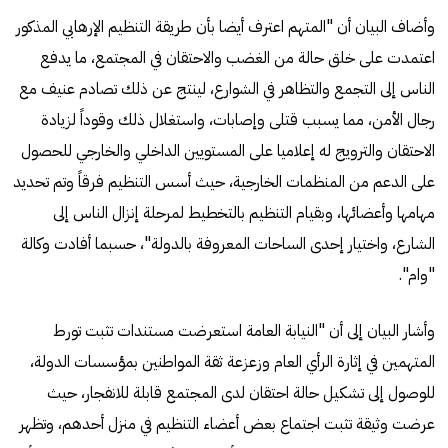
وأضاف البيان أن "المتهم اعترف أيضا بأن طريقة التنظيم الإرهابي المذكور
اعتمدت على خلق حالة من الغضب والاحتقان في المجتمع، ما يدفع
الناس إلى التجمع والتظاهر في الشوارع، لينتج عن ذلك تصادم عنيف مع
رجال الأمن، مما يسبب قتلى وإصابات، واستغلال ذلك وقوداً لزيادة
الاحتقان والترويج له إعلاميا على المستويين الداخلي والخارجي للحصول
على الدعم من المنظمات الخارجية، حيث أسس التنظيم فرقاً وتم تحديد
مهامها وأعضائها، وبقيام التنظيم بالتخطيط لمرحلة إنزال الناس إلى
الشارع، واختيار إحدى الساحات المعروفة بالدولة"، حسبما أفادت وكالة
"وام".
وأشار البيان إلى أن "النيابة العامة استعرضت مستندات تثبت تورط
المتهمين في إثارة الرأي العام وزعزعة ثقة المواطنين بمؤسسات الدولة،
للوصول إلى تشكيل حالة احتقان لدى المجتمع قابلة للانفجار، حيث
عرضت وثيقة تثبت اجتماع بعض أعضاء التنظيم في منزل أحدهم، وتظهر