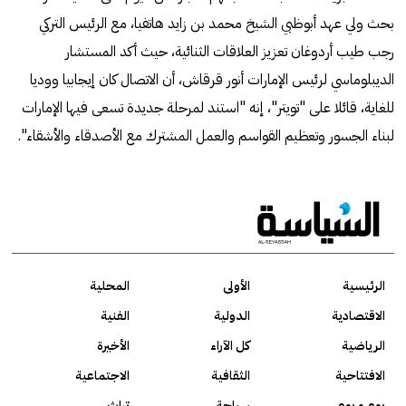
بحث ولي عهد أبوظبي الشيخ محمد بن زايد هاتفيا، مع الرئيس التركي
رجب طيب أردوغان تعزيز العلاقات الثنائية، حيث أكد المستشار
الديبلوماسي لرئيس الإمارات أنور قرقاش، أن الاتصال كان إيجابيا ووديا
للغاية، قائلا على "تويتر"، إنه "استند لمرحلة جديدة تسعى فيها الإمارات
لبناء الجسور وتعظيم القواسم والعمل المشترك مع الأصدقاء والأشقاء".
الرئيسية
الأولى
المحلية
الاقتصادية
الدولية
الفنية
الرياضية
كل الآراء
الأخيرة
الافتتاحية
الثقافية
الاجتماعية
يوم و يوم
سياحة
تراث