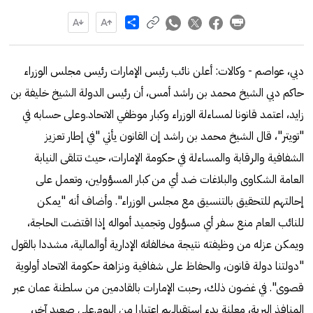
Share
دبي، عواصم - وكالات: أعلن نائب رئيس الإمارات رئيس مجلس الوزراء
حاكم دبي الشيخ محمد بن راشد أمس، أن رئيس الدولة الشيخ خليفة بن
زايد، اعتمد قانونا لمساءلة الوزراء وكبار موظفي الاتحاد.وعلى حسابه في
"تويتر"، قال الشيخ محمد بن راشد إن القانون يأتي "في إطار تعزيز
الشفافية والرقابة والمساءلة في حكومة الإمارات، حيث تتلقى النيابة
العامة الشكاوى والبلاغات ضد أي من كبار المسؤولين، وتعمل على
إحالتهم للتحقيق بالتنسيق مع مجلس الوزراء". وأضاف أنه "يمكن
للنائب العام منع سفر أي مسؤول وتجميد أمواله إذا اقتضت الحاجة،
ويمكن عزله من وظيفته نتيجة مخالفاته الإدارية أوالمالية، مشددا بالقول
"دولتنا دولة قانون، والحفاظ على شفافية ونزاهة حكومة الاتحاد أولوية
قصوى". في غضون ذلك، رحبت الإمارات بالقادمين من سلطنة عمان عبر
المنافذ البرية، معلنة بدء استقبالهم اعتبارا من اليوم.على صعيد آخر،