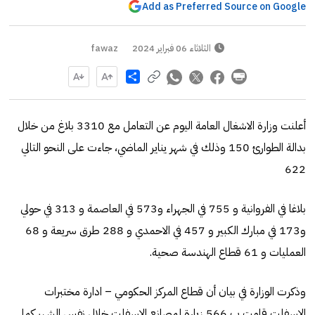
Add as Preferred Source on Google
الثلاثاء 06 فبراير 2024
fawaz
Share
أعلنت وزارة الاشغال العامة اليوم عن التعامل مع 3310 بلاغ من خلال
بدالة الطوارئ 150 وذلك في شهر يناير الماضي، جاءت على النحو التالي
622
بلاغا في الفروانية و 755 في الجهراء و573 في العاصمة و 313 في حولي
و173 في مبارك الكبير و 457 في الاحمدي و 288 طرق سريعة و 68
العمليات و 61 قطاع الهندسة صحية.
وذكرت الوزارة في بيان أن قطاع المركز الحكومي – ادارة مختبرات
الاسفلت قامت ب 566 زيارة لمصانع الاسفلت خلال نفس الشهر كما