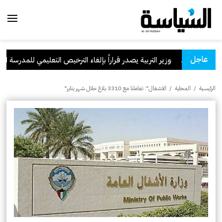
عاجل
سعودية
.
وزير التربية يصدر قراراً بإلغاء الترخيص التعليمي للمدرسة الإيران
الرئيسية
/
المحلية
/
الاشغال": تعاملنا مع 3310 بلاغ خلال شهر يناير"