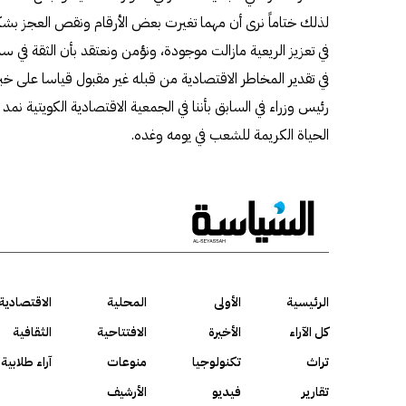
لذلك ختاماً نرى أن مهما تغيرت بعض الأرقام ونقص العجز بشك
في تعزيز الريعية مازالت موجودة، ونؤمن ونعتقد بأن الثقة في سم
في تقدير المخاطر الاقتصادية من قبله غير مقبول قياسا على خبرته
رئيس وزراء في السابق بأننا في الجمعية الاقتصادية الكويتية ن
الحياة الكريمة للشعب في يومه وغده.
الرئيسية
الأولى
المحلية
الاقتصادية
كل الآراء
الأخيرة
الافتتاحية
الثقافية
تراث
تكنولوجيا
منوعات
آراء طلابية
تقارير
فيديو
الأرشيف