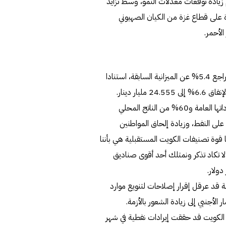
 ومن ثم زيادة توقعات معدلات النمو، وسط تزايد
 على قطاع غزة من الكيان الصهيوني
لأحمر.
الكويت تتوقع أن تصل إيرادات النفط إلى 16.234 مليار دينار بتراجع 5.4% عن الميزانية السابقة، استنادا
إلى سعر للنفط 70 دولارا للبرميل. وسط توقعات بأن ينخفض الإنفاق 6.6% إلى 24.555 مليار دينار.
وتسعى بذلك الحكومة بما يمثله النفط بأكثر من 90% من إيراداتها العامة و60% من الناتج المحلي
عتماد على النفط، وزيادة إلحاق المواطنين
 قوة تصنيفات الكويت المستقبلية هي بأننا
ون لا تكاد تذكر ونمتلك أحد أقوى صناديق
ة قد عرقل إقرار إصلاحات لتنويع موارد
 الأجنبي إلى زيادة الشعور بالأزمة.
 الكويت قد حققت إيرادات نفطية في شهر