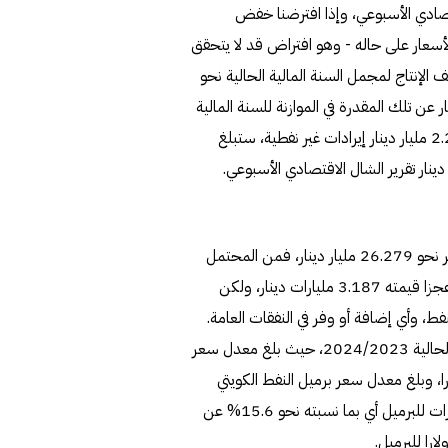
قرير الشال الاقتصادي الأسبوعي، وإذا افترضنا خفض
أسعار على حاله - وهو افتراض قد لا يتحقق
 الإنتاج لمجمل السنة المالية الحالية نحو
ي قيمة أعلى بنحو 3.624 مليارات دينار عن تلك المقدرة في الموازنة للسنة المالية
الحالية والبالغة نحو 17.169 مليار دينار، ومع إضافة نحو 2.298 مليار دينار إيرادات غير نفطية، ستبلغ
بمقارنة هذا الرقم باعتمادات المصروفات البالغة في نفس التقرير نحو 26.279 مليار دينار، فمن المحتمل
أن تسجل الموازنة العامة للسنة المالية الحالية 2023/‏2024 عجزا قيمته 3.187 مليارات دينار، ولكن
ط، وأي إضافة أو وفر في النفقات العامة.
وبانتهاء شهر يناير 2024 انتهى الشهر العاشر من السنة المالية الحالية 2023/‏2024، حيث بلغ معدل سعر
 لما مضى من السنة المالية الحالية نحو 84.7 دولارا، وبلغ معدل سعر برميل النفط الكويتي
لشهر يناير 2024 نحو 80.9 دولارا، وهو أعلى بنحو 10.9 دولارات للبرميل أي بما نسبته نحو 15.6% عن