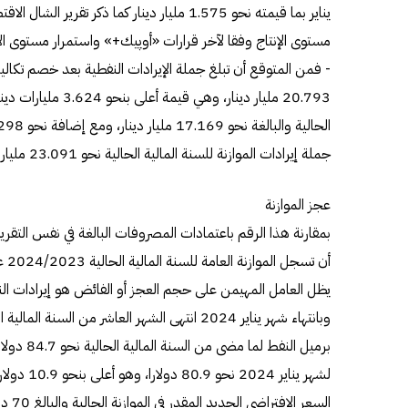
يناير بما قيمته نحو 1.575 مليار دينار كما ذكر ت
مستوى الإنتاج وفقا لآخر قرارات «أوپيك+» واستمرار مستوى ال
- فمن المتوقع أن تبلغ جملة الإيرادات النفطية بعد خصم تكاليف
20.793 مليار دينار، وه
جملة إيرادات الموازنة للسنة المالية الحالية نحو 23.091 مليار دينار تقرير الشال الاقتصادي الأسبوعي.
عجز الموازنة
يظل العامل المهيمن على حجم العجز أو الفائض هو إيرادات النف
برميل النفط
السعر الافتراضي الجديد المقدر في الموازنة الحالية والبالغ 70 دولارا للبرميل.