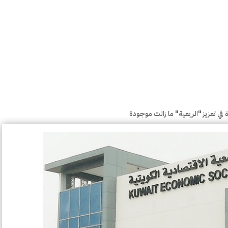
 في تعزيز "الريعية" ما زالت موجودة