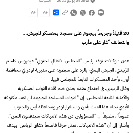
الأحد 04 يوليو 2021
السياسة
Share
20 قتيلاً وجريحاً بهجوم على مسجد بمعسكر للجيش...
والتحالف أغار على مأرب
عدن - وكالات: توعّد رئيس "المجلس الانتقالي الجنوبي" عيدروس قاسم
الزُبيدي، الجيش اليمني، بالرد على سيطرته على مديرية لودر في محافظة
أبين، وأحد المعسكرات التابعة للمجلس فيها.
وقال الزبيدي، في اجتماع عقده بعدن ضم قادة القوات العسكرية
والأمنية التابعة للمجلس، إن "القوات المسلحة الجنوبية لن تقف مكتوفة
الأيدي تجاه هذا العبث بأمن واستقرار لودر ومحافظة أبين والجنوب
عموماً"، مضيفاً ان "المسؤولين عن هذه الانتهاكات سيدفعون الثمن".
وأشار، إلى أن "هذه الانتهاكات، تمثل خرقاً فاضحاً لاتفاق الرياض، بهدف