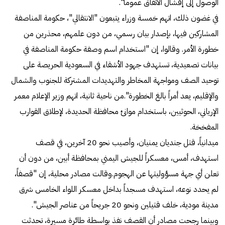
الوصول إلى إفشال الاتفاق عموماً".
في غضون ذلك، اتهم خمسة وزراء يتبعون "الانتقالي"، حكومة المناصفة
المشاركين فيها، بإصدار بيان رسمي، من دون علمهم، محذرين من
خطورة الأمر. وقالوا، إن "استخدام اسم وصفة حكومة المناصفة في
بيانات تصعيدية، تستهدف جهود الأشقاء في السعودية الحريصة على
توحيد الصف ومواجهة المخاطر والتهديدات المشتركة للجنوب والشمال
والإقليم، يعد أمراً بالغ الخطورة".من ناحية ثانية، اتهم وزير الإعلام معمر
الإرياني، الحوثيين، باستخدام موانئ محافظة الحديدة، لإطلاق القوارب
المفخخة.
ميدانياً، قتل جنديان يمنيان، وأصيب نحو 20 آخرين، في قصف
استهدف، أمس، معسكراً للجيش اليمني بمحافظة أبين، من دون أن
تعلن أي جهة مسؤوليتها عن الهجوم.وقالت مصادر محلية، إن "قصفاً،
لم يحدد نوعه، استهدف مسجداً بداخل معسكر اللواء الخامس شرق
مدينة مودية، خلف قتيلين ونحو 20 جريحاً من عناصر الجيش".
وبينما رجحت مصادر أن القصف نفذ بواسطة طائرة مسيرة، تحدثت