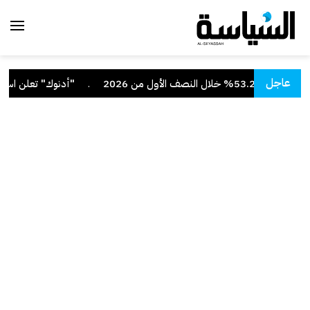
عاجل
صف الأول من 2026
.
"أدنوك" تعلن استهداف