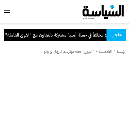
عاجل
أمنية مشتركة بالتعاون مع "القوى العاملة"
.
الرئيسية
/
الاقتصادية
/
"البترول": 400 دولارسعر البروبان في يوليو