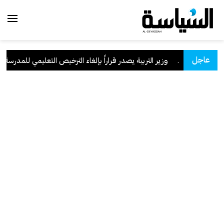
عاجل
السعودية
.
وزير التربية يصدر قراراً بإلغاء الترخيص التعليمي للمدرسة الإير