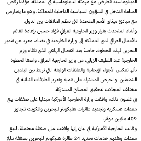
الديبلوماسية تتعارض مع مهمته الديبلوماسية في المملكة، مؤكداً رفض
المنامة التدخل في الشؤون السياسية الداخلية للمملكة، وهو ما يتعارض
مع مبادئ ميثاق الأمم المتحدة التي تنظم العلاقات بين الدول.
وأشاد المتحدث بقرار وزير الخارجية العراقي فؤاد حسين بإعادة القائم
بالأعمال العراقي لدى المملكة إلى وزارة الخارجية في بغداد، معربا عن تقدير
البحرين لهذه الخطوة، خاصة بعد الاتصال الهاتفي الذي تلقاه وزير
الخارجية عبد اللطيف الزياني، من وزير الخارجية العراقي، واصفا الخطوة
بأنها تعكس الأجواء الإيجابية والعلاقات الوثيقة التي تربط بين البلدين
الشقيقين، والحرص المشترك على تنمية وتعزيز العلاقات الثنائية في
مختلف المجالات لتحقيق المصالح المشتركة.
في غضون ذلك، وافقت وزارة الخارجية الأميركية مبدئيا على صفقات بيع
معدات عسكرية وتجديد طائرات هليكوبتر للبحرين والكويت تتجاوز
409 ملايين دولار.
وقالت الخارجية الأميركية في بيان إنها وافقت على صفقة محتملة، لبيع
معدات وتقديم خدمات تجديد 24 طائرة هليكوبتر للبحرين بصفقة تبلغ