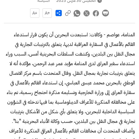
الخميس 30 مارس 2023
السياسة
Share
المنامة، عواصم - وكالات: استبعدت البحرين أن يكون قرار استدعاء
القائم بالأعمال في السفارة العراقية لديها، يتعلق بالترتيبات الجارية في
مجال النقل بين البلدين، وكشفت السلطات البحرينية أمس، السبب وراء
استدعاء سفير العراق لدى المنامة مؤيد عمر عبد الرحمن، مؤكدة أنه لا
يتعلق بترتيبات تجارية بمجال النقل. وقال المتحدث باسم مركز الاتصال
الوطني بالبحرين محمد عيسى العباسي، إن استدعاء القائم بالأعمال في
سفارة العراق إلى وزارة الخارجية وتسليمه مذكرة احتجاج رسمية، تم بناء
على مخالفاته المتكررة للأعراف الديبلوماسية بما فيها تدخله في الشؤون
السياسية الداخلية للبحرين، ولا يتعلق بأي شكل من الأشكال بترتيبات
تجارية في مجال النقل بين البلدين، حسب وكالة الأنباء البحرينية "بنا".
وأضاف المتحدث أن مخالفات القائم بالأعمال العراقي المتكررة للأعراف