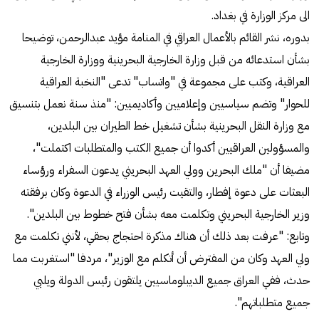
الى مركز الوزارة في بغداد.
بدوره، نشر القائم بالأعمال العراقي في المنامة مؤيد عبدالرحمن، توضيحا
بشأن استدعائه من قبل وزارة الخارجية البحرينية ووزارة الخارجية
العراقية، وكتب على مجموعة في "واتساب" تدعى "النخبة العراقية
للحوار" وتضم سياسيين وإعلاميين وأكاديميين: "منذ سنة نعمل بتنسيق
مع وزارة النقل البحرينية بشأن تشغيل خط الطيران بين البلدين،
والمسؤولين العراقيين أكدوا أن جميع الكتب والمتطلبات اكتملت"،
مضيفا أن "ملك البحرين وولي العهد البحريني يدعون السفراء ورؤساء
البعثات على دعوة إفطار، والتقيت رئيس الوزراء في الدعوة وكان برفقته
وزير الخارجية البحريني وتكلمت معه بشأن فتح خطوط بين البلدين".
وتابع: "عرفت بعد ذلك أن هناك مذكرة احتجاج بحقي، لأنني تكلمت مع
ولي العهد وكان من المفترض أن أتكلم مع الوزير"، مردفا "استغربت مما
حدث، ففي العراق جميع الديبلوماسيين يلتقون رئيس الدولة ويلبي
جميع متطلباتهم".