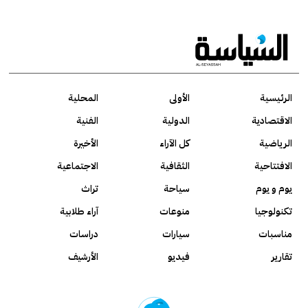
الرئيسية
الأولى
المحلية
الاقتصادية
الدولية
الفنية
الرياضية
كل الآراء
الأخيرة
الافتتاحية
الثقافية
الاجتماعية
يوم و يوم
سياحة
تراث
تكنولوجيا
منوعات
آراء طلابية
مناسبات
سيارات
دراسات
تقارير
فيديو
الأرشيف