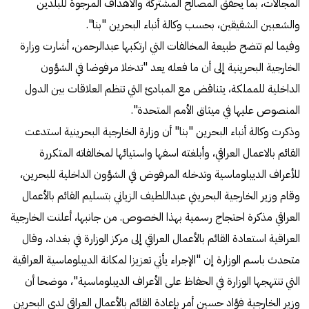
المجالات، بما يحقق المصالح المشتركة والأهداف المرجوة للبلدين
والشعبين الشقيقين، بحسب وكالة أنباء البحرين "بنا".
وفيما لم تتضح طبيعة المخالفات التي ارتكبها عبدالرحمن، أشارت وزارة
الخارجية البحرينية إلى أن ما فعله يعد "تدخلا مرفوضا في الشؤون
الداخلية للمملكة، يتناقض مع المبادئ التي تنظم العلاقات بين الدول
المنصوص عليها في ميثاق الأمم المتحدة".
وذكرت وكالة أنباء البحرين "بنا" أن وزارة الخارجية البحرينية استدعت
القائم بالاعمال العراقي، وأبلغته اسفها واستيائها لمخالفاته المتكررة
للأعراف الديبلوماسية وتدخله المرفوض في الشؤون الداخلية للبحرين،
وقام وزير الخارجية البحريني عبداللطيف الزياني بتسليم القائم بالأعمال
العراقي مذكرة احتجاج رسمية بهذا الخصوص. من جانبها، أعلنت الخارجية
العراقية استعادة القائم بالأعمال العراقي إلى مركز الوزارة في بغداد، وقال
متحدث باسم الوزارة إن "الإجراء يأتي تعزيزا لمكانة الديبلوماسية العراقية
التي تنتهجها الوزارة في الحفاظ على الأعراف الديبلوماسية"، موضحا أن
وزير الخارجية فؤاد حسين أمر بإعادة القائم بالأعمال العراقي لدى البحرين