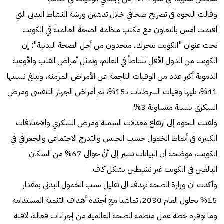
وقالت البحوه في تصريح صحافي خلال تدشين ورشة النشاط البدني التي
أقيمت أمس بالتعاون مع مكتب منظمة الصحة العالمية في الكويت
تحت عنوان "الكويت تتحرك.. متحدون من أجل الصحة البدنية": إن
الكويت من الدول الأقل نشاطاً في العالم، وتمثل أمراض القلب والأوعية
الدموية أكبر عدد من الوفيات الناجمة عن الأمراض المزمنة، وتبلغ نسبتها
41%، تليها وفيات السرطانات بـ15%، ثم أمراض الجهاز التنفسي ومرض
السكري بنسبة متساوية 3%.
ولفتت البحوه إلى ارتفاع معدلات السمنة ومرض السكري والاختلافات
الكبيرة في أنماط الخمول حسب الجنس والتدرج الاجتماعي والجغرافي في
الكويت، موضحة أن البيانات تشير إلى أنَّ حوالي 67% من السكان
البالغين في الكويت غير نشيطين بشكل كاف.
وأكدت ان وزارة الصحة تهدف الى تقليل نسب الخمول البدني بمقدار
15% بحلول العام 2030، تماشيا مع أجندة أهداف التنمية المستدامة
وما توفره خطة عمل منظمة الصحة العالمية من إجراءات فعالة، لافتة