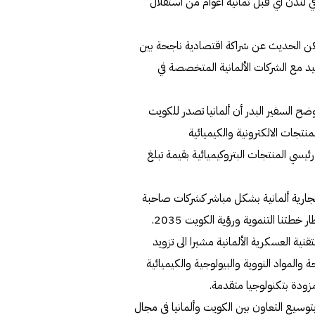
ار الكويتي في لندن أي قبل ثمانية أعوام من استقلال
يمكن الحديث عن شراكة اقتصادية ناجحة بين
يد مع الشركات الألمانية المتخصصة في
ضح السفير البدر أن ألمانيا تصدر للكويت
نتجات الالكترونية والكيميائية
ل رئيسي المنتجات البتروكيميائية بقيمة تبلغ
بدر الى انه يوجد في الكويت أكثر من 700 علامة تجارية ألمانية بشكل مباشر كشركات صاحبة
طتنا التنموية ورؤية الكويت 2035.
قنية العسكرية الألمانية مشيرا الى تزويد
 والمواد النووية والبيولوجية والكيميائية
زودة بتكنولوجيا متقدمة.
وسيع التعاون بين الكويت وألمانيا في مجال