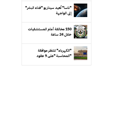
"ناسا" تُعيد سيناريو "فناء البشر"
إلى الواجهة
150 مخالفة أمام المستشفيات
خلال 24 ساعة
"الكهرباء" تنتظر موافقة
"المحاسبة "على 9 عقود
لتحديث الشبكات