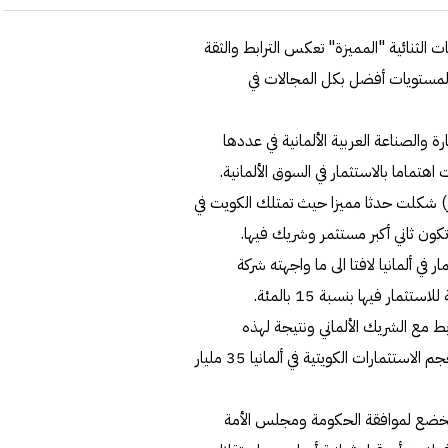
ات الثنائية "المميزة" تعكس الترابط والثقة
اء لمستويات أفضل بكل المجالات في
 والصناعة العربية الألمانية في عددها
هتماما بالاستثمار في السوق الألمانية.
 عام 1974 في شركة (دايلمر بنز) شكلت حدثا مميزا حيث تمتلك الكويت في
 في ألمانيا لافتا الى ما واجهته شركة
ر فيها بنسبة 15 بالمئة.
ط مع الشريك الألماني ونتيجة لهذه
الستراتيجية أصبحنا أحد أكبر المستثمرين في ألمانيا حيث يبلغ حجم الاستثمارات الكويتية في ألمانيا 35 مليار
ا تخضع لموافقة الحكومة ومجلس الأمة