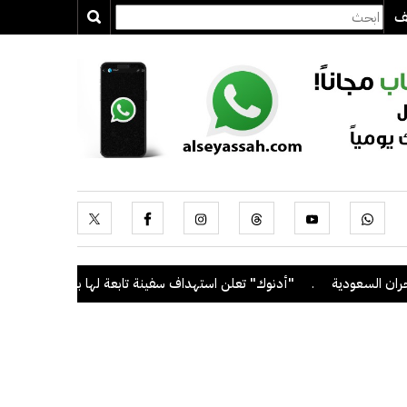
يف
ودية
.
"أدنوك" تعلن استهداف سفينة تابعة لها بصاروخ أثناء عبورها مض