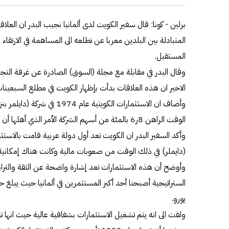
برلين - كونا: قال سفير الكويت لدى ألمانيا نجيب البدر ان العلاق
المتبادلة بين البلدين معربا عن تطلعه الى المساهمة في الارتق
المستقبل.
وقال البدر في مقابلة مع مجلة (السوق) الصادرة عن غرفة التجارة
الاخير ان هذه العلاقات بدأت بإظهار الكويت في مطلع السبعينات ا
وأضاف ان الاستثمارات الكويتية
الوقت الراهن 8ر6 بالمئة من أسهم الشركة الأمر الذي أهلها أن تكون ثاني أكبر مستثمر وشريك فيها.
وأكد السفير البدر ان الكويت تعد أول دولة عربية قامت بالاستثمار
(دايملر) في ذلك الوقت من صعوبات مالية وكانت هناك إمكانية للاستثما
وأوضح أن هذه الاستثمارات تعد إشارة واضحة عن الثقة والتراب
يورو.
ولفت الى انه يتم تشغيل الاستثمارات بشفافية عالية حيث انه