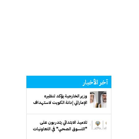
آخر الأخبار
وزير الخارجية يؤكد لنظيره
الإماراتي إدانة الكويت لاستهداف
ناقلة "أدنوك"
تلاميذ الابتدائي يتدربون على
"التسوق الصحي" في التعاونيات