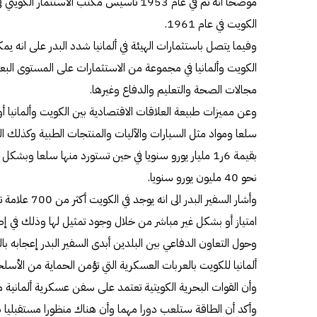
موضحا أنه تم في عام 1953 تأسيس مكتب الاستثم
الكويت في عام 1961.
وفيما يتصل باستثمارات الهيئة في ألمانيا شدد البدر على انه 
الكويت وألمانيا في مجموعة من الاستثمارات على المستوى البع
مجالات الصحة والتعليم والدفاع وغيرها.
وعن مميزات طبيعة العلاقات الاقتصادية بين الكويت وألمانيا أو
سلعا ومواد مثل السيارات والآليات والمنتجات الطبية وكذلك الم
بقيمة 6ر1 مليار يورو سنويا في حين تستورد منها سلعا وبشك
نحو 40 مليون يورو سنويا.
وأشار السفير ال
امتياز أو بشكل غير مباشر من خلال وجود تمثيل لها وذلك في إطار خ
وحول التعاون الدفاعي بين البلدين أبدى السفير البدر إعجابه بالت
ألمانيا للكويت بالعربات العسكرية التي تؤمن الحماية من الأسلحة
وأن القوات البحرية الكويتية تعتمد على سفن عسكرية ألمانية م
وأكد أن الطاقة ستلعب دورا مهما وأن هناك منظورا مستقبليا بت