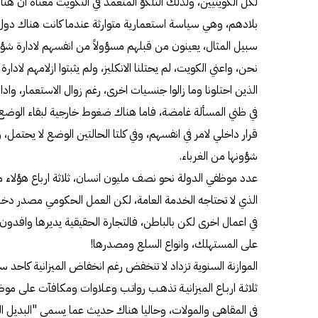
لكل الكويتيين، ولذلك التلكؤ المتعمد في التكويت معناه ان هنا
بلادهم، وهي سياسة استعمارية متوارثة عندما كانت هناك دول 
سبيل المثال، يعينون من قبلهم مسؤولاً من انفسهم لادارة شؤ
نحن، واعني الكويت، لم يحتلنا الانكليز، ولم يثبتوا ازلامهم لادار
الذين احتلونا وما زالوا جنسيات اخرى، رغم زوال الاستعمار، وادارة
في ظني المسألة غامضة، فاما هناك ضغوط خارجية لبقاء الوضع 
قرار داخلي لامر في انفسهم، وفي كلتا الحالتين الوضع لا يحتمل، 
شؤونها من الغرباء.
عدد موظفي الدولة نحو نصف مليون انسان، ثلاثة ارباع هؤلاء م
الذي لا تحتاجه الخدمة العامة، لكن العمل الحكومي مصدر دخل
في اعمال اخرى لكن بالباطن، فالتجارة الحقيقية يديرها وافدون
على المستهلك، وانواع السلع ومصدرها!
الموازنة السنوية تزداد لا تنخفض رغم انخفاض الميزانية كاحد س
ثلاثـة اربـاع الميزانيـة تذهـب رواتـب وعـلاوات ومكافآت على
في المقاهي والمولات، وحاليا هناك حديث عما يسمى "البديل ا