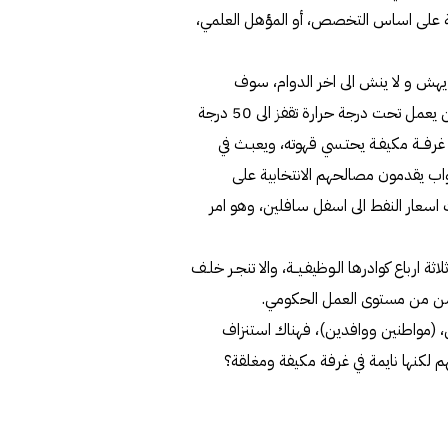
ة على اساس التخصص، أو المؤهل العلمي،
ا يهش و لا ينش الى اخر الدوام، سوف
يتساوى راتبه مع مهندس في القطاع النفطي او المطافي، فهل من يعمل تحت درجة حرارة تقفز الى 50 درجة
رفــة مكيفـة يحتـسي قهوته، ويعبـث في
نواب يقدمون مصالحهم الانتخابية على
ت اسعار النفط الى اسفل سافلين، وهو امر
رباع كوادرها الـوظيفـيــة، والا تنجـر خلـف
 تحسن من مستوى العمل الحكومي.
ين، (مواطنين ووافدين)، فهناك استنزاف
هم لكنها نايمة في غرفة مكيفة ومغلقة؟