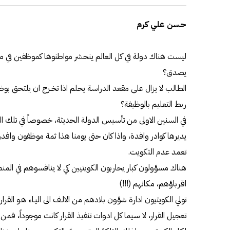
حسن علي كرم
ليست هناك دولة في كل العالم ينحشر مواطنوها كموظفين في ملا
يصدق؟
الطالب لا يزال على مقعد الدراسة يحلم اذا تخـرج ان يلتحق ب
ربط التعليم بالوظيفة؟
في السنين الاولى من تأسيس الدولة الحديثة، خصوصاً في تلك الح
يديرها كوادر وافدة، واذا كان حتى يومنا هذا ثمة موظفون وافدو
تعمد عدم التكويت.
هناك مسؤولون كبار يحاربون الكويتيين كي لا ينافسوهم في الم
اقرباؤهم، مكانهم (!!!)
تولي الكويتيون ادارة شؤون بلادهم من الالـف الى اليـاء هـو القرار
تعجيل القرار، لا سيما كل ادوات تنفيذ القرار كانت موجوداً، فم