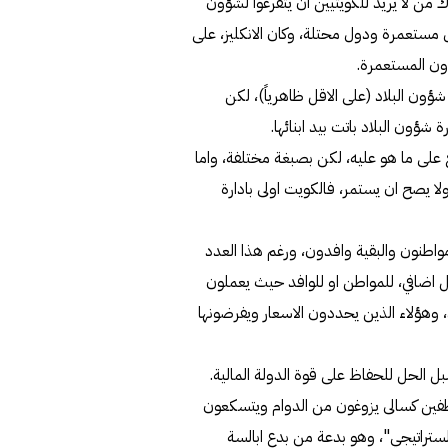
ك من لا يريد للكويتيين ان يتفرغوا لشؤون
مستعمرة ودول محتلة، وكان الانكليز، على
ون المستعمرة.
ة شؤون البلاد (على الاقل ظاهرياً)، لكن
 شؤون البلاد باتت بيد ابنائها.
على ما هو عليه، لكن بصبغة مختلفة، واما
ولا يصح ان يستمر، فالكويت اولى بادارة
واطنون والبقية وافدون، ورغم هذا العدد
 اضافي، للمواطن او للوافد حيث يعملون
، وهؤلاء الذين يحددون الاسعار ويفرضونها
بل الحل للحفاظ على قوة الدولة المالية.
 موظفين كسالى يزوغون من الدوام ويتسكعون
لستراتيجي"، وهو بدعة من بدع ابالسة