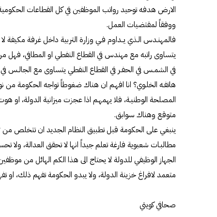
الارض هدفه توحيد رواتب الموظفين في كل القطاعات الحكومي
ووفقاً لمقتضيات العمل.
فالمهنـدس الـذي يــداوم فـي وزارة التربية داخل غرفة مكيفة ل
في الشمـس في الحفـر في القطاع النفطي يتساوى مع الجالـس في غ
هاتفـه الخلـوي؟ انا افهـم ان هناك ضغوطاً تواجه الحكومة من 
المصلحة الوطنيـة، فلا يهمهـم اذا عجزت ميزانية الدولة، او هو
متوقع وهناك سوابق.
ينبغي على الحكومة قبل تطبيق النظام الجديد ان تتخلص من ثلاثة ا
مطالبـات شعبوية فارغة تعلم جيداً انها لا تحقق العدالة، ولا
الجهاز الوظيفي للدولة لا يحتاج الى هذا الكم الهائل من موظف
متعمد لافراغ خزينة الدولة، ولا يبدو الحكومة تفهم ذلك، او تف
صحافي كويتي