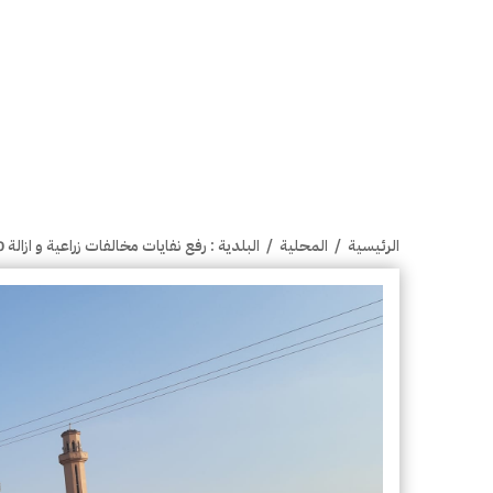
الرئيسية
/
المحلية
/
البلدية : رفع نفايات مخالفات زراعية و ازالة 10 "فودتراك" و 15 بقي في مزارع الوفرة بالأحمدي