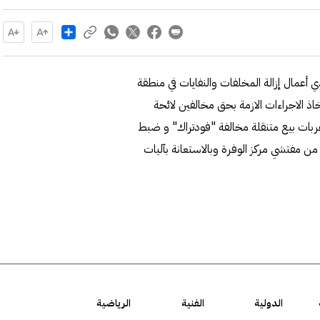
Share
ي أعمال إزالة المخلفات والنفايات في منطقة
اذ الاجراءات الازمة بحق مخالفين لائحة
افة ، حيث أسفرت الجولات الميدانية للإدارة عن ازالة 10 عربات بيع متنقلة مخالفة "فودتراك" و ضبط
 من مفتشي مركز الوفرة وبالاستعانة بآليات
الدولية
الفنية
الرياضية