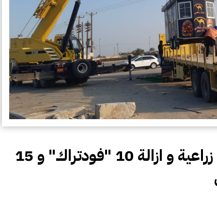
البلدية : رفع نفايات مخالفات زراعية و ازالة 10 "فودتراك" و 15