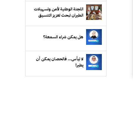
اللجنة الوطنية لأمن وتسهيلات
الطيران تبحث تعزيز التنسيق
الأمني وتطوير تسهيلات السفر
هل يمكن شراء السمعة؟
ﻻ ﺗﻴﺄﺱ... ﻓﺎﻟﺤﺼﺎﻥ ﻳﻤﻜﻦ أﻥ
ﻳﻄﻴﺮ!