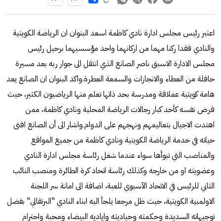
اعتبر رئيس مجلس ادارة نادي كاظمة اسعد البنوان ان الرياضة الكويتية
والنادي فقدا ركنا مهما من اركانهما واحد مؤسسيهما برحيل رئيس
مجلس الادارة الاسبق ناصر الصانع الذي انتقل الى جوار ربه بعد مسيرة
حافلة من العطاء والانجازات والسمعة العطرة.واكد البنوان ان الصانع يعد
هامة كويتية عملاقة ومدرسة بحد ذاتها تعلم منها الرياضيون الكثير، حيث
فرض نفسه كأحد كبار رجالات الرياضة المحلية ونادي كاظمة، ممن
اهتدت الاجيال بتعاليمهم ونهجهم على الدوام.واشار الى أن الصانع افنى
حياته في خدمة الرياضة الكويتية ونادي كاظمة من جميع المواقع
والمناصب التي تبوأها سواء عندما شغل رئاسة مجلس ادارة النادي
وعضويته او من خارجه وكذلك رئاسة اتحاد كرة الطائرة ومنصب النائب
الثاني للرئيس في الاتحاد الآسيوي للعبة، اضافة الى امانة سر اللجنة
الاولمبية الكويتية، حيث ظل مرجعا يلجأ اليه ابناء النادي "البرتقالي" بفضل
توجيهاته السديدة وحكمته وحياديته واياديه البيضاء ومحبة واحترام