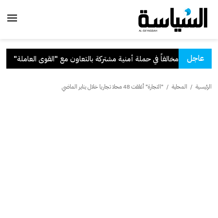
عاجل
كة بالتعاون مع "القوى العاملة"
.
ق
الرئيسية
/
المحلية
/
"التجارة" أغلقت 48 محلا تجاريا خلال يناير الماضي