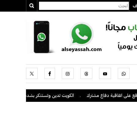
يف
قية دفاع مشترك
.
الكويت تدين وتستنكر بشدة اعتداءات ميليشيا الحوثي 