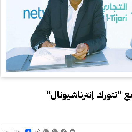
ع "نتورك إنترناشيونال"
Share