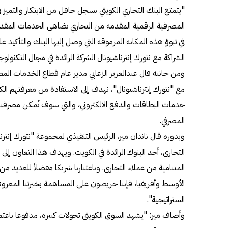
"يتمتع البنك التجاري الكويتي بسجل حافل من الابتكار والتم
المصرفية الرقمية المقدمة من التجاري تضاهي الخدمات المقدمة
في تبوؤ هذه المكانة المرموقة التي وصل إليها البنك والتأكيد عل
الشراكة مع نتورك إنترناشيونال الشركة الرائدة في مجال التكنولوج
ومن جانبه قال عبدالعزيز الزعابي مدير عام قطاع الخدمات المصرف
مع "نتورك إنترناشيونال"، نهدف إلى الاستفادة من معرفتهم الكب
خدمات البطاقات والدفع الالكتروني، والتي سوف تُمكن مصرفنا، ج
المصرفي.
وبدوره قال ناندان مير، الرئيس التنفيذي لمجموعة "نتورك إنترن
التجاري، أحد البنوك الرائدة في الكويت. ويهدف هذا التعاون إل
المتنامية من عملاء التجاري. وباعتبارنا شريكا مفضلاً للعديد 
الأوسط وأفريقيا، فإننا حريصون على المساهمة بخبرتنا المعروف
الستراتيجية".
وأضاف مير: "يشهد السوق الكويتي تحولات كبيرة، مدفوعا باعتم