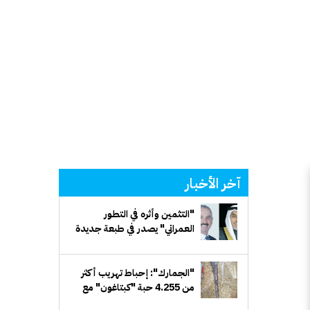
آخر الأخبار
"التثمين وأثره في التطور
العمراني" يصدر في طبعة جديدة
مَزيدة
"الجمارك": إحباط تهريب أكثر
من 4.255 حبة "كبتاغون" مع
مسافر قادم من سورية