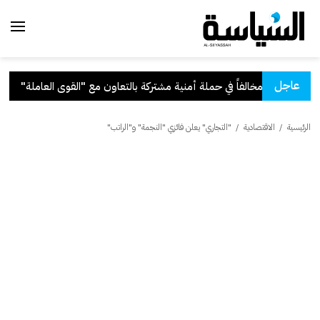
عاجل
كة بالتعاون مع "القوى العاملة"
.
ق
الرئيسية
/
الاقتصادية
/
"التجاري" يعلن فائزي "النجمة" و"الراتب"