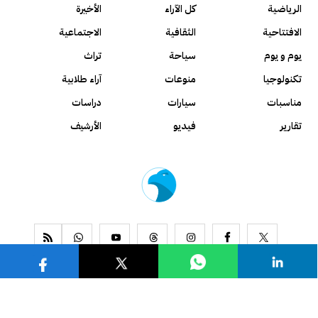
الرياضية
كل الآراء
الأخيرة
الافتتاحية
الثقافية
الاجتماعية
يوم و يوم
سياحة
تراث
تكنولوجيا
منوعات
آراء طلابية
مناسبات
سيارات
دراسات
تقارير
فيديو
الأرشيف
www.alseyassah.com