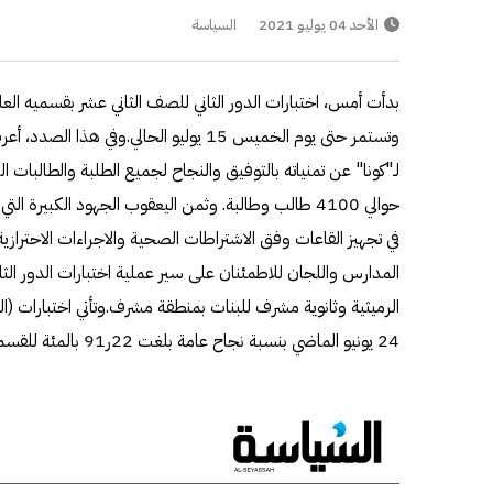
الأحد 04 يوليو 2021
السياسة
بدأت أمس، اختبارات الدور الثاني للصف الثاني عشر بقسميه العلمي
وتستمر حتى يوم الخميس 15 يوليو الحالي.وفي ه
لـ"كونا" عن تمنياته بالتوفيق والنجاح لجميع الطلبة والطالبات ال
حوالي 4100 طالب وطالبة. وثمن اليعقوب الجهود الكبيرة 
في تجهيز القاعات وفق الاشتراطات الصحية والاجراءات الاحترازية
المدارس واللجان للاطمئنان على سير عملية اختبارات الدور ا
الرميثية وثانوية مشرف للبنات بمنطقة مشرف.وتأتي اختبارات (الدور 
24 يونيو الماضي بنسبة نجاح عامة بلغت 22ر91 بالمئة للقسم العلمي 17. 90 بالمئة للقسم الأدبي.