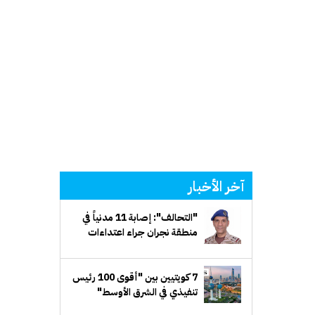
آخر الأخبار
"التحالف": إصابة 11 مدنياً في
منطقة نجران جراء اعتداءات
إرهابية حوثية
7 كويتيين بين "أقوى 100 رئيس
تنفيذي في الشرق الأوسط"