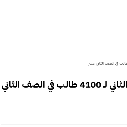
"التربية": بدء اختبارات الدور الثاني لـ 4100 طالب في الصف الثاني