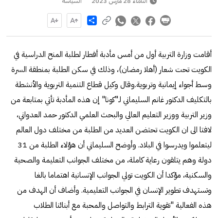
الثلاثاء 28 مارس 2023
السياسة
Share
أقامت وزارة التربية أول من أمس مأدبة أفطار لطلبة المنح الدراسية في
الكويت تحت شعار (أهلا رمضان)، وذلك في سكن الطلبة بمنطقة السرة
وسط أجواء إيمانية وتربوية.وقال وكيل قطاع التنمية التربوية والأنشطة
بالتكليف الدكتور غانم السليماني لـ"كونا" إن هذه المأدبة تأتي بمتابعة من
وزير التربية ووزير التعليم العالي والبحث العلمي الدكتور حمد العدواني،
لافتا الى ان الكويت تحتضن العديد من الطلبة من مختلف دول العالم
ليتعلموا ويدرسوا في البلاد. وأوضح السليماني أن هؤلاء الطلبة من 31
دولة وهم يتلقون رعاية كاملة، من مختلف الجوانب التعليمة والصحية
والسكنية، مؤكدا أن الكويت تولي الجوانب الإنسانية اهتماما بالغا
وتستهدف تطوير الإنسان في الجوانب التعليمية. وأضاف أن الهدف من
هذه الفعالية "تقوية الترابط والتواصل والمحبة مع أبنائنا الطلاب