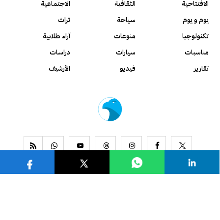
الافتتاحية
الثقافية
الاجتماعية
يوم و يوم
سياحة
تراث
تكنولوجيا
منوعات
آراء طلابية
مناسبات
سيارات
دراسات
تقارير
فيديو
الأرشيف
www.alseyassah.com
Copyright 2026, All Rights Reserved ©
Contact us
About us