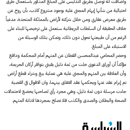
وأضافت أنه توصل بطريق التدليس على المبلغ المذكور باستعمال طرق
احتيالية من شأنها إيهام المجني عليه بوجود مشروع كاذب، بأن روج عن
طريق معرض عقاري ومن خلال شركته لأراض بالمملكة المتحدة، مدعياً
خلاف الحقيقة أن السلطات البريطانية ستعمل على ترخيصها للبناء على
الرغم من أن طبيعتها تحول دون ذلك، وتمكن بتلك الوسيلة من
الاستيلاء على المبلغ.
وحضر المحامي عبدالمحسن القطان عن المتهم أمام المحكمة ودافع
مؤكداً أن أوراق الدعوى خلت من ثمة دليل يقيني بتوافر أركان الجريمة،
وأن العلاقة بين المتهم والمجني عليه هي عملية بيع وشراء قطع أراض
تم إبرام عقد عنها ويحكمها عقد الاتفاق بينهما، وان الاقوال في القضية
جاءت مرسلة دون ثمة دليل، وهي مجرد رأي لصاحبها يخضع لاحتمالات
الصحة والبطلان والصدق والكذب فلا تصلح بمجردها لادانة المتهم.