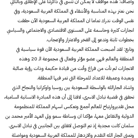
وأضاف: هذه مواقف لا يمكن أن تنسى في ذاكرتنا على الإطلاق وبالتالي
نحن نعتز بهذه المناسبة والأشقاء في المملكة العربية السعودية، وفي
نفس الوقت ندرك تماما ان المملكة العربية السعودية الآن حققت
انجازات كثيرة وحاسمة على المستوى الاقتصادي والاجتماعي والسياسي
بخطوات ثابتة وتدعو إلى الفخر والاعتزاز والإعجاب.
وتابع: لقد أصبحت المملكة العربية السعودية الآن قوة سياسية في
المنطقة والعالم فهي عضو مؤثر وفعال في مجموعة الـ 20 وهذه
الانجازات لم تأت من فراغ وأتت من قيادة حكيمة وذات رؤية صائبة
وبعيدة وعميقة للاعداد للمرحلة التي تمر فيها المنطقة.
واشاد الجارالله بالواسطة السعودية بين روسيا واوكرانيا والنجاح الذي
تحقق في قضية تبادل الاسرى، لافتا إلى أن هذه المبادرة الانسانية السامية،
محل تقديروارتياح للعالم أجمع وتعكس اسهام المملكة للمنظمومة
الدولية والتفاعل معها، مؤكدا ان وساطة سمو ولي العهد الأمير محمد بن
سلمان كانت مجدية إذ تم التوصل لاتفاق بين الجانبين في تبادل الاسرى.
وتمنى الجار الله التقدم والازدهار للمملكة العربية السعودية ومواصلة